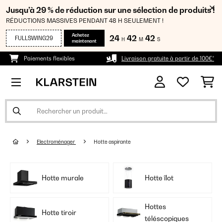
Jusqu’à 29 % de réduction sur une sélection de produits !
RÉDUCTIONS MASSIVES PENDANT 48 H SEULEMENT !
Achetez
24
42
41
FULLSWING29
H
M
S
maintenant
Paiements flexibles
Livraison gratuite à partir de 100€*
Electroménager
Hotte aspirante
Hotte murale
Hotte îlot
Hottes
Hotte tiroir
téléscopiques