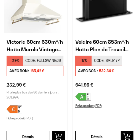
Victoria 60cm 630m³/h
Velaire 60cm 853m³/h
Hotte Murale Vintage
Hotte Plan de Travail
Crème
Noir
-29%
CODE:
FULLSWING29
-17%
CODE:
SALE17P
AVEC BON :
165,42 €
AVEC BON :
532,84 €
232,99 €
641,98 €
Prix le plus bas des 30 derniers jours :
203,99 €
Fiche produit (PDF)
Fiche produit (PDF)
Détails
Détails