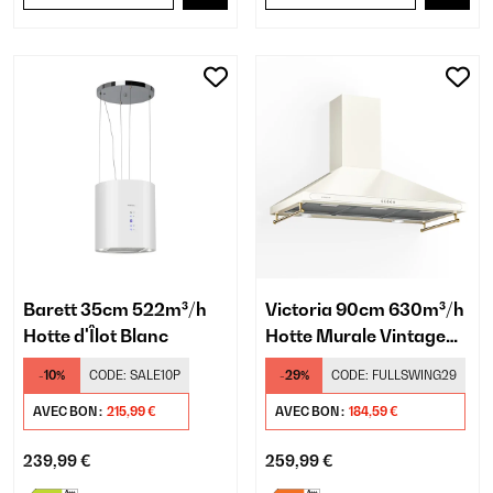
Barett 35cm 522m³/h
Victoria 90cm 630m³/h
Hotte d'Îlot Blanc
Hotte Murale Vintage
Crème
-10%
CODE:
SALE10P
-29%
CODE:
FULLSWING29
AVEC BON :
215,99 €
AVEC BON :
184,59 €
239,99 €
259,99 €