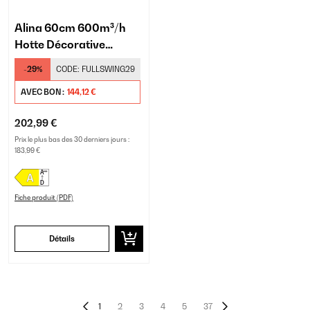
Alina 60cm 600m³/h
Hotte Décorative
Noir/Argent
-29%
CODE:
FULLSWING29
AVEC BON :
144,12 €
202,99 €
Prix le plus bas des 30 derniers jours :
183,99 €
Fiche produit (PDF)
Détails
1
2
3
4
5
37