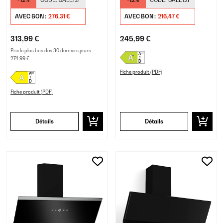
-12%
CODE:
SALE12P
-12%
CODE:
SALE12P
AVEC BON :
276,31 €
AVEC BON :
216,47 €
313,99 €
245,99 €
Prix le plus bas des 30 derniers jours :
274,99 €
Fiche produit (PDF)
Fiche produit (PDF)
Détails
Détails