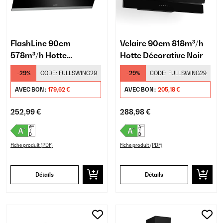
FlashLine 90cm
Velaire 90cm 818m³/h
578m³/h Hotte
Hotte Décorative Noir
Décorative Noir
-29%
CODE:
FULLSWING29
-29%
CODE:
FULLSWING29
AVEC BON :
179,62 €
AVEC BON :
205,18 €
252,99 €
288,98 €
Fiche produit (PDF)
Fiche produit (PDF)
Détails
Détails