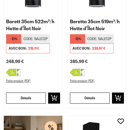
Barett 35cm 522m³/h
Beretta 35cm 519m³/h
Hotte d'Îlot Noir
Hotte d'Îlot Noir
-12%
CODE:
SALE12P
-12%
CODE:
SALE12P
AVEC BON :
219,11 €
AVEC BON :
339,67 €
248,99 €
385,99 €
Fiche produit (PDF)
Fiche produit (PDF)
Détails
Détails