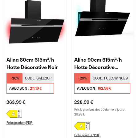
Alina 80cm 615m³/h
Alina 90cm 615m³/h
Hotte Décorative Noir
Hotte Décorative
Noir/Argent
-20%
CODE:
SALE20P
-29%
CODE:
FULLSWING29
AVEC BON :
211,19 €
AVEC BON :
162,58 €
263,99 €
228,99 €
Prix le plus bas des 30 derniers jours :
211,99 €
Fiche produit (PDF)
Fiche produit (PDF)