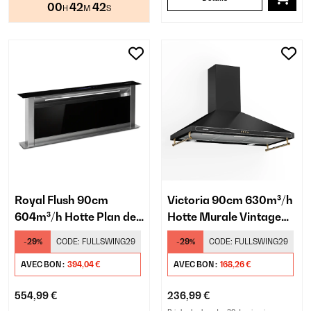
00
42
41
H
M
S
Royal Flush 90cm
Victoria 90cm 630m³/h
604m³/h Hotte Plan de
Hotte Murale Vintage
Travail Noir
Noir
-29%
CODE:
FULLSWING29
-29%
CODE:
FULLSWING29
AVEC BON :
394,04 €
AVEC BON :
168,26 €
554,99 €
236,99 €