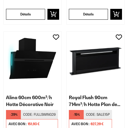
Détails
Détails
Alina 60cm 600m³/h
Royal Flush 90cm
Hotte Décorative Noir
714m³/h Hotte Plan de
Travail Noir
-29%
CODE:
FULLSWING29
-15%
CODE:
SALE15P
AVEC BON :
151,93 €
AVEC BON :
627,29 €