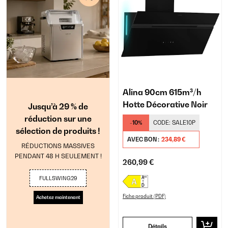
Alina 90cm 615m³/h
Hotte Décorative Noir
Jusqu’à 29 % de
réduction sur une
-10%
CODE:
SALE10P
sélection de produits !
AVEC BON :
234,89 €
RÉDUCTIONS MASSIVES
PENDANT 48 H SEULEMENT !
260,99 €
FULLSWING29
Fiche produit (PDF)
Achetez maintenant
Détails