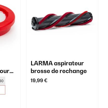
LARMA aspirateur
our
brosse de rechange
MA
19,99 €
30