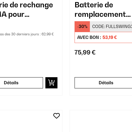
rie de rechange
Batterie de
A pour
remplacement
ateur
LARMA pour
-30%
CODE:
FULLSWING
aspirateur
bas des 30 derniers jours :
62,99 €
AVEC BON :
53,19 €
75,99 €
Détails
Détails