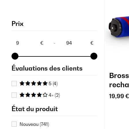
Prix
€
-
€
Évaluations des clients
Bross
recha
5
(4)
aspi
4+
(2)
19,99 
Bross
État du produit
Nouveau
(741)