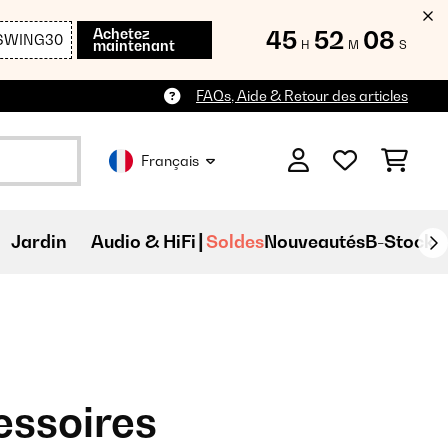
Achetez
45
52
06
SWING30
maintenant
H
M
S
FAQs, Aide & Retour des articles
Français
Jardin
Audio & HiFi
Soldes
Nouveautés
B-Stock
essoires