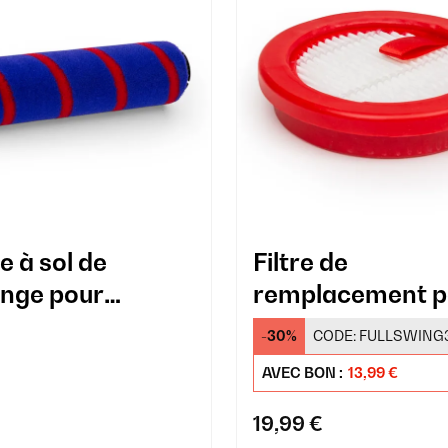
e à sol de
Filtre de
nge pour
remplacement p
rateur LARMA
aspirateur LAR
€
-30%
CODE:
FULLSWING
e à poussière
AVEC BON :
13,99 €
19,99 €