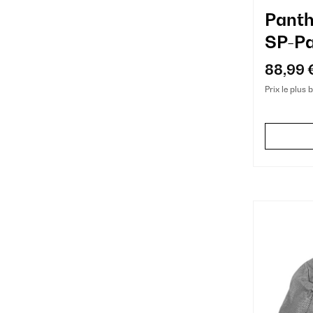
Panth
SP-Pa
Beige
88,99 
Prix le plus 