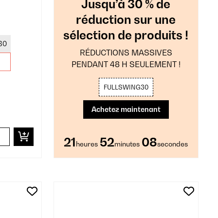
Jusqu’à 30 % de
réduction sur une
sélection de produits !
30
RÉDUCTIONS MASSIVES
PENDANT 48 H SEULEMENT !
FULLSWING30
Achetez maintenant
21
52
06
heures
minutes
secondes