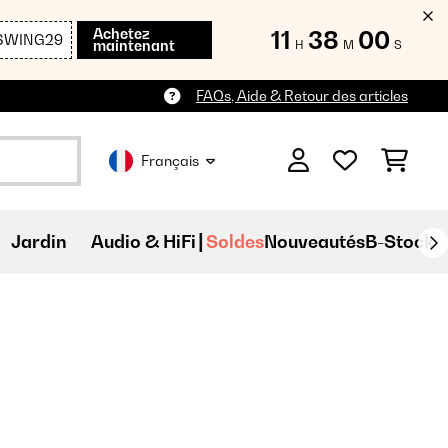
Achetez
11
37
59
SWING29
maintenant
H
M
S
FAQs, Aide & Retour des articles
Français
Jardin
Audio & HiFi
Soldes
Nouveautés
B-Stock