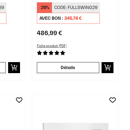
murale Noir
29
-29%
CODE:
FULLSWING29
AVEC BON :
345,76 €
486,99 €
Fiche produit (PDF)
Détails