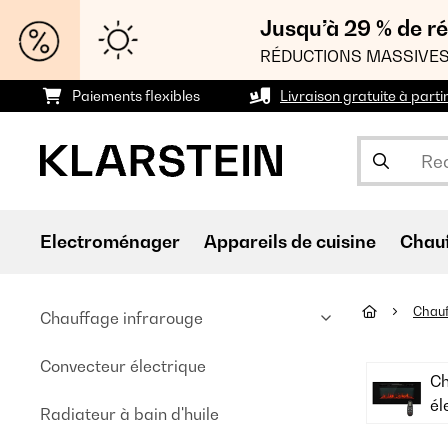
Jusqu’à 29 % de ré
RÉDUCTIONS MASSIVES
Paiements flexibles
Livraison gratuite à parti
Electroménager
Appareils de cuisine
Chau
Chau
Chauffage infrarouge
Convecteur électrique
C
él
Radiateur à bain d'huile