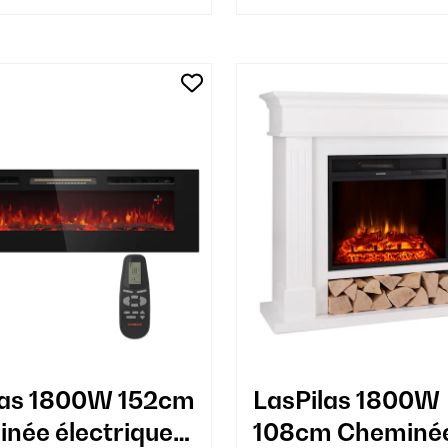
ras 1800W 152cm
LasPilas 1800W
née électrique
108cm Cheminé