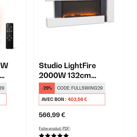
0W
Studio LightFire
2000W 132cm
e
Cheminée Électrique
29
-29%
CODE:
FULLSWING29
Blanc
AVEC BON :
402,56 €
566,99 €
Fiche produit (PDF)