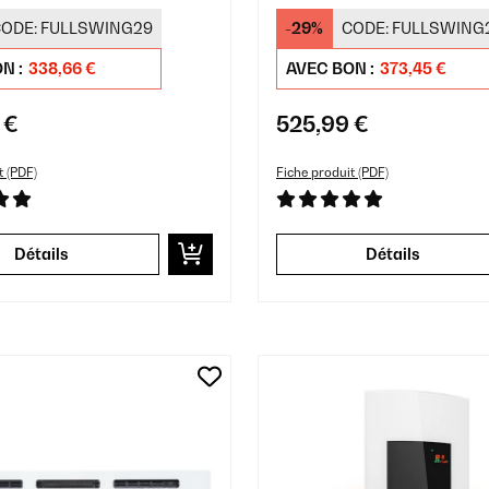
e Noir
électrique Blanc
ODE:
FULLSWING29
-29%
CODE:
FULLSWING
N :
338,66 €
AVEC BON :
373,45 €
 €
525,99 €
t (PDF)
Fiche produit (PDF)
Détails
Détails