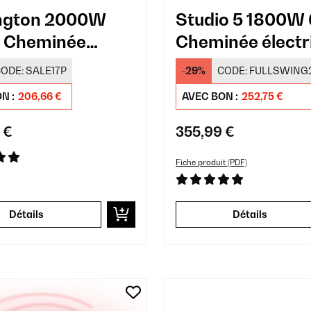
ngton 2000W
Studio 5 1800W
 Cheminée
Cheminée électr
rique murale Noir
avec Rangemen
ODE:
SALE17P
-29%
CODE:
FULLSWING
Blanc
N :
206,66 €
AVEC BON :
252,75 €
 €
355,99 €
Fiche produit (PDF)
Détails
Détails