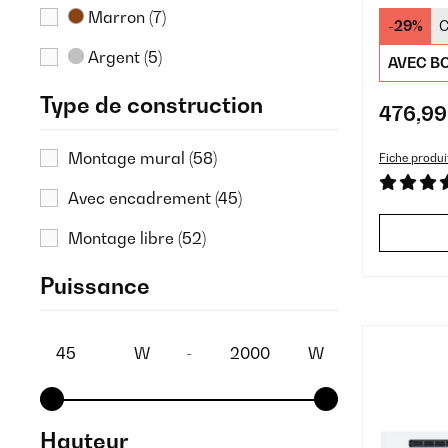
mural
Marron
(7)
-29%
C
Argent
(5)
AVEC BO
Type de construction
476,99
Montage mural
(58)
Fiche produi
Avec encadrement
(45)
Montage libre
(52)
Puissance
W
-
W
Hauteur