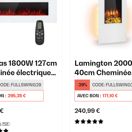
ras 1800W 127cm
Lamington 200
née électrique
40cm Cheminée
e Blanc
électrique mural
ODE:
FULLSWING29
-29%
CODE:
FULLSWING
Blanc
N :
295,35 €
AVEC BON :
171,10 €
 €
240,99 €
t (PDF)