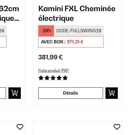
 62cm
Kamini FXL Cheminée
ique
électrique
t
29
-29%
CODE:
FULLSWING29
AVEC BON :
271,21 €
381,99 €
Fiche produit (PDF)
Détails