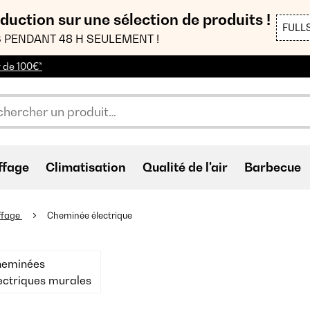
duction sur une sélection de produits !
FULL
 PENDANT 48 H SEULEMENT !
r de 100€*
ffage
Climatisation
Qualité de l'air
Barbecue
ffage
Cheminée électrique
heminées
ectriques murales