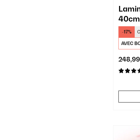
Lami
40cm
élect
-17%
C
AVEC BO
248,99