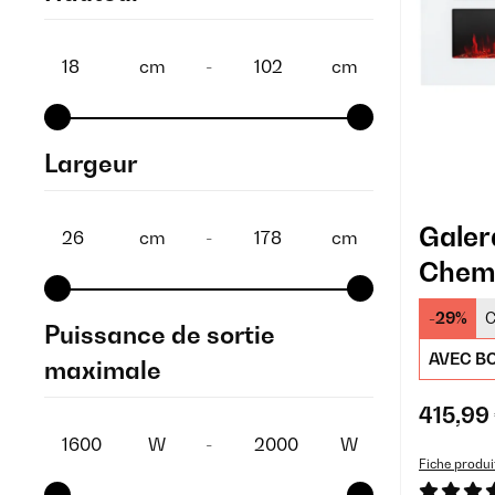
cm
-
cm
Largeur
Gale
cm
-
cm
Chemi
mural
-29%
C
Puissance de sortie
AVEC BO
maximale
415,99
W
-
W
Fiche produi