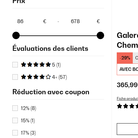
Prix
€
-
€
Gale
Chemi
Évaluations des clients
mural
-29%
C
5
(1)
AVEC BO
4+
(57)
365,99
Réduction avec coupon
Fiche produi
12%
(8)
15%
(1)
17%
(3)