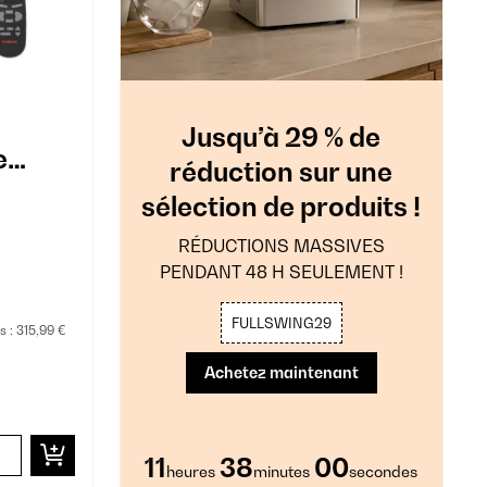
Jusqu’à 29 % de
e
réduction sur une
e Noir
sélection de produits !
RÉDUCTIONS MASSIVES
PENDANT 48 H SEULEMENT !
FULLSWING29
s :
315,99 €
Achetez maintenant
11
37
59
heures
minutes
secondes