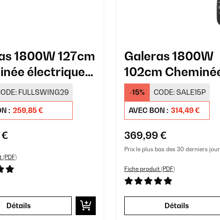
ras 1800W 127cm
Galeras 1800W
née électrique
102cm Cheminé
e Noir
électrique mural
ODE:
FULLSWING29
-15%
CODE:
SALE15P
N :
259,85 €
AVEC BON :
314,49 €
 €
369,99 €
Prix le plus bas des 30 derniers jour
t (PDF)
Fiche produit (PDF)
Détails
Détails