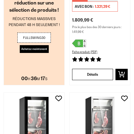
réduction sur une
AVEC BON :
1.321,29 €
sélection de produits !
RÉDUCTIONS MASSIVES
1.809,99 €
PENDANT 48 H SEULEMENT !
Prix le plus bas des 30 derniers jours :
1.411,99 €
FULLSWING30
Achetez maintenant
Fiche produit (PDF)
Détails
00
36
17
H
M
S