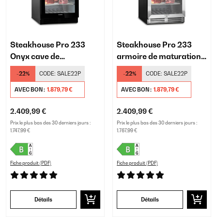
Steakhouse Pro 233
Steakhouse Pro 233
Onyx cave de
armoire de maturation
maturation de la viande
de viande
-22%
CODE:
SALE22P
-22%
CODE:
SALE22P
AVEC BON :
1.879,79 €
AVEC BON :
1.879,79 €
2.409,99 €
2.409,99 €
Prix le plus bas des 30 derniers jours :
Prix le plus bas des 30 derniers jours :
1.747,99 €
1.767,99 €
Fiche produit (PDF)
Fiche produit (PDF)
Détails
Détails