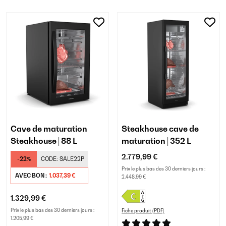
Cave de maturation
Steakhouse cave de
Steakhouse | 88 L
maturation | 352 L
2.779,99 €
-22%
CODE:
SALE22P
Prix le plus bas des 30 derniers jours :
AVEC BON :
1.037,39 €
2.448,99 €
1.329,99 €
Prix le plus bas des 30 derniers jours :
Fiche produit (PDF)
1.205,99 €