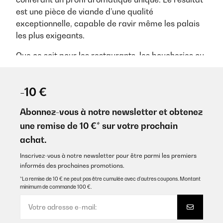
est une pièce de viande d’une qualité
exceptionnelle, capable de ravir même les palais
les plus exigeants.
Que ce soit pour les restaurants, les boucheries ou
les chefs amateurs passionnés, l’armoire de
maturation ouvre de nouvelles dimensions de
-10 €
plaisir culinaire et permet de perfectionner l’art de
la maturation de la viande chez soi.
Abonnez-vous à notre newsletter et obtenez
Les différentes armoires de
une remise de 10 €* sur votre prochain
maturation : un aperçu
achat.
Les armoires de maturation de viande existent
Inscrivez-vous à notre newsletter pour être parmi les premiers
sous diverses formes, adaptées à différents
informés des prochaines promotions.
besoins et usages. Voici un aperçu des types les
*La remise de 10 € ne peut pas être cumulée avec d’autres coupons. Montant
plus courants :
minimum de commande 100 €.
Armoires de maturation à sec (Dry-Aging) :