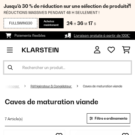
Jusqu’à 30 % de réduction sur une sélection de produits !
RÉDUCTIONS MASSIVES PENDANT 48 H SEULEMENT !
Achetez
24
36
17
FULLSWING30
H
M
S
maintenant
Paiements flexibles
Livraison gratuite à partir de 100€*
ectroménager
Réfrigérateur & Congélateur
Caves de maturation viande
Caves de maturation viande
Filtro e ordinamento
7 Article(s)