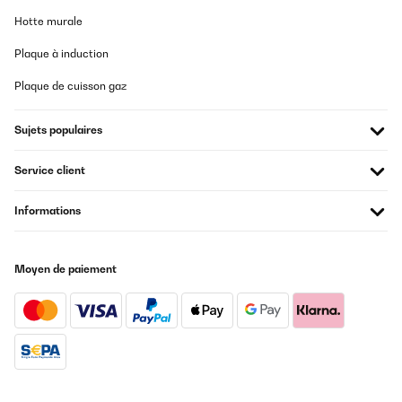
maturation à sec et humide dans un seul appareil.
Hotte murale
Ils offrent des réglages flexibles pour différentes
méthodes de maturation.
Plaque à induction
Plaque de cuisson gaz
Armoires de maturation pour particuliers :
Sujets populaires
Les versions plus compactes destinées à un usage
domestique gagnent en popularité. Elles
Service client
permettent aux cuisiniers amateurs de pratiquer
la maturation de viande à petite échelle.
Informations
Armoires de maturation professionnelles :
Moyen de paiement
Les modèles plus grands, destinés aux
restaurants, boucheries et producteurs de viande,
offrent une capacité importante et souvent des
fonctions supplémentaires comme la stérilisation
UV ou des systèmes de surveillance numérique.