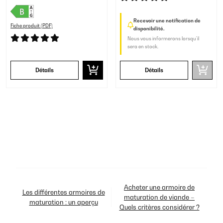
Recevoir une notification de
Fiche produit (PDF)
disponibilité.
Nous vous informerons lorsqu’il
sera en stock.
Détails
Détails
Acheter une armoire de
Les différentes armoires de
maturation de viande –
maturation : un aperçu
Quels critères considérer ?