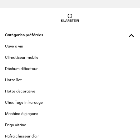
Ces armoires sont spécialement conçues pour la
maturation à sec. Elles contrôlent précisément la
température, l’humidité et la circulation de l’air
pour créer les conditions idéales permettant le
Catégories préférées
développement des saveurs caractéristiques du
dry-aged.
Cave à vin
Climatiseur mobile
Armoires de maturation humide (Wet-Aging) :
Déshumidificateur
Pour la maturation humide, la viande sous vide est
Hotte îlot
stockée dans des réfrigérateurs spécifiques. Ces
armoires maintiennent une température constante
Hotte décorative
et basse pour favoriser le processus de
Chauffage infrarouge
maturation.
Machine à glaçons
Armoires combinées :
Frigo vitrine
Certains modèles modernes permettent à la fois la
Rafraîchisseur d'air