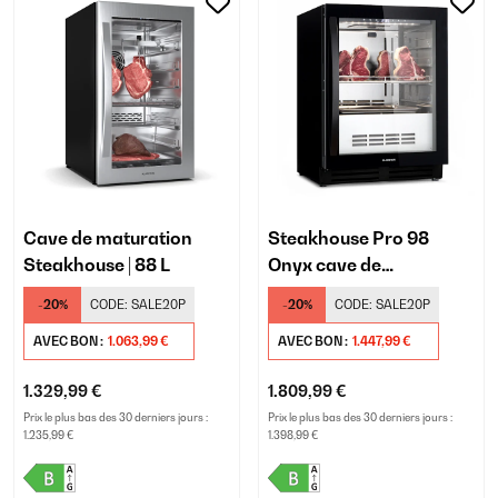
Cave de maturation
Steakhouse Pro 98
Steakhouse | 88 L
Onyx cave de
maturation de la viande
-20%
CODE:
SALE20P
-20%
CODE:
SALE20P
AVEC BON :
1.063,99 €
AVEC BON :
1.447,99 €
1.329,99 €
1.809,99 €
Prix le plus bas des 30 derniers jours :
Prix le plus bas des 30 derniers jours :
1.235,99 €
1.398,99 €