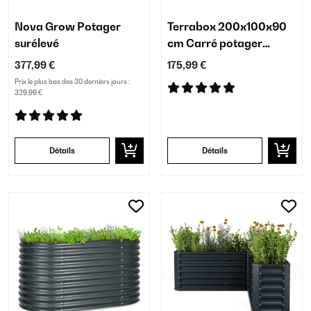
Nova Grow Potager
Terrabox 200x100x90
surélevé
cm Carré potager
Anthracite
377,99 €
175,99 €
Prix le plus bas des 30 derniers jours :
329,99 €
Détails
Détails