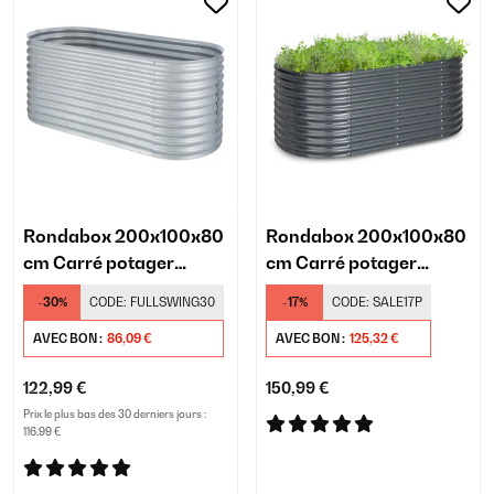
Rondabox 200x100x80
Rondabox 200x100x80
cm Carré potager
cm Carré potager
Argent
Anthracite
-30%
CODE:
FULLSWING30
-17%
CODE:
SALE17P
AVEC BON :
86,09 €
AVEC BON :
125,32 €
122,99 €
150,99 €
Prix le plus bas des 30 derniers jours :
116,99 €