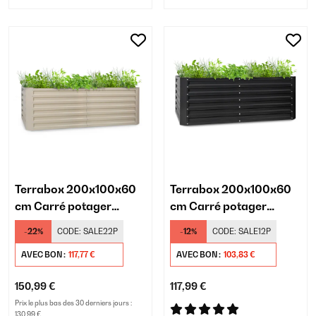
Terrabox 200x100x60
Terrabox 200x100x60
cm Carré potager
cm Carré potager
Crème
Anthracite
-22%
CODE:
SALE22P
-12%
CODE:
SALE12P
AVEC BON :
117,77 €
AVEC BON :
103,83 €
150,99 €
117,99 €
Prix le plus bas des 30 derniers jours :
130,99 €