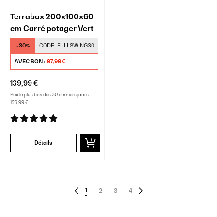
Terrabox 200x100x60
cm Carré potager Vert
-30%
CODE:
FULLSWING30
AVEC BON :
97,99 €
139,99 €
Prix le plus bas des 30 derniers jours :
126,99 €
Détails
1
2
3
4