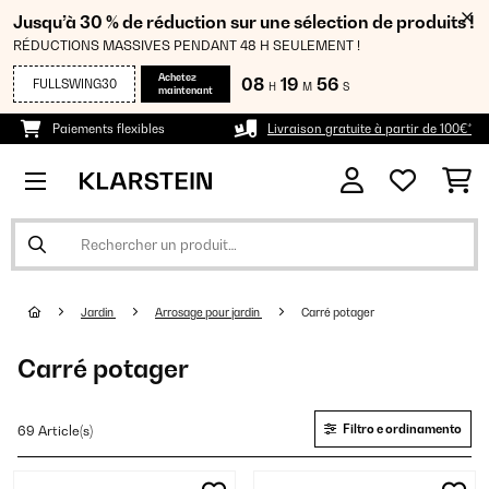
Jusqu’à 30 % de réduction sur une sélection de produits !
RÉDUCTIONS MASSIVES PENDANT 48 H SEULEMENT !
Achetez
08
19
56
FULLSWING30
H
M
S
maintenant
Paiements flexibles
Livraison gratuite à partir de 100€*
Jardin
Arrosage pour jardin
Carré potager
Carré potager
Filtro e ordinamento
69 Article(s)