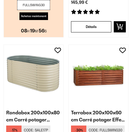
145,99 €
FULLSWING30
Achetez maintenant
Détails
08
19
55
H
M
S
Rondabox 200x100x80
Terrabox 200x100x60
cm Carré potager
cm Carré potager Effet
Crème
rouille
-17%
CODE:
SALE17P
-30%
CODE:
FULLSWING30