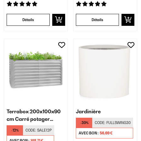
Détails
Détails
Terrabox 200x100x90
Jardinière
cm Carré potager
-30%
CODE:
FULLSWING30
Argent
-12%
CODE:
SALE12P
AVEC BON :
56,69 €
AVEC BON :
148,71 €