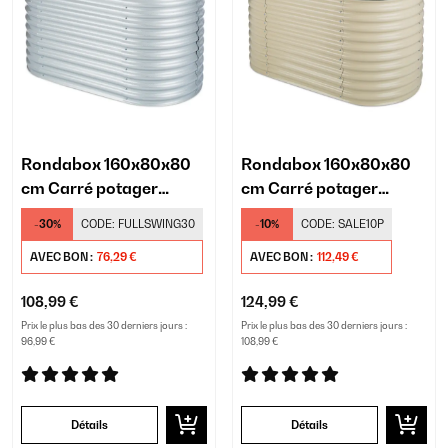
Rondabox 160x80x80
Rondabox 160x80x80
cm Carré potager
cm Carré potager
Argent
Crème
-30%
CODE:
FULLSWING30
-10%
CODE:
SALE10P
AVEC BON :
76,29 €
AVEC BON :
112,49 €
108,99 €
124,99 €
Prix le plus bas des 30 derniers jours :
Prix le plus bas des 30 derniers jours :
96,99 €
108,99 €
Détails
Détails