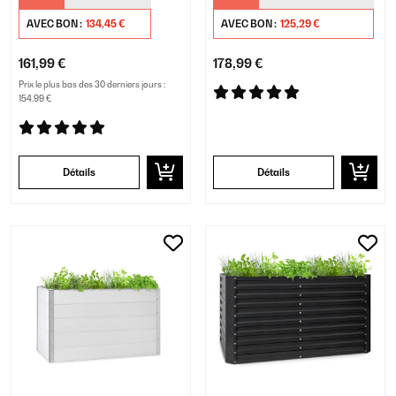
AVEC BON :
134,45 €
AVEC BON :
125,29 €
161,99 €
178,99 €
Prix le plus bas des 30 derniers jours :
154,99 €
Détails
Détails