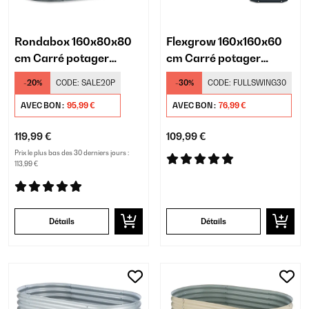
Rondabox 160x80x80
Flexgrow 160x160x60
cm Carré potager
cm Carré potager
Antracite
Antracite
-20%
CODE:
SALE20P
-30%
CODE:
FULLSWING30
AVEC BON :
95,99 €
AVEC BON :
76,99 €
119,99 €
109,99 €
Prix le plus bas des 30 derniers jours :
113,99 €
Détails
Détails