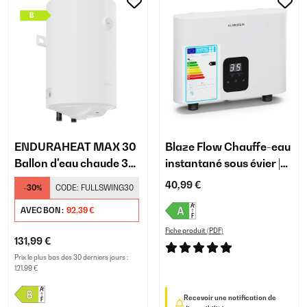
ENDURAHEAT MAX 30
Blaze Flow Chauffe-eau
Ballon d'eau chaude 30
instantané sous évier |
litres
5,5 kW
40,99 €
-30%
CODE:
FULLSWING30
AVEC BON :
92,39 €
Fiche produit (PDF)
131,99 €
Prix le plus bas des 30 derniers jours :
121,99 €
Recevoir une notification de