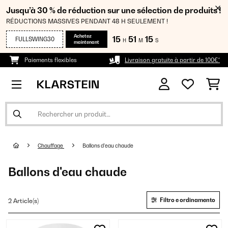
Jusqu’à 30 % de réduction sur une sélection de produits !
RÉDUCTIONS MASSIVES PENDANT 48 H SEULEMENT !
Achetez
15
51
14
FULLSWING30
H
M
S
maintenant
Paiements flexibles
Livraison gratuite à partir de 100€*
Chauffage
Ballons d'eau chaude
Ballons d'eau chaude
Filtro e ordinamento
2 Article(s)