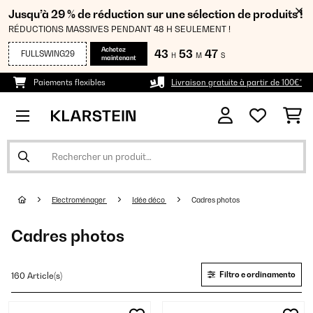
Jusqu’à 29 % de réduction sur une sélection de produits !
RÉDUCTIONS MASSIVES PENDANT 48 H SEULEMENT !
Achetez
43
53
47
FULLSWING29
H
M
S
maintenant
Paiements flexibles
Livraison gratuite à partir de 100€*
Electroménager
Idée déco
Cadres photos
Cadres photos
Filtro e ordinamento
160 Article(s)