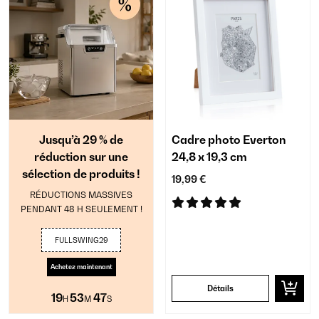
Jusqu’à 29 % de
Cadre photo Everton
réduction sur une
24,8 x 19,3 cm
sélection de produits !
19,99 €
RÉDUCTIONS MASSIVES
PENDANT 48 H SEULEMENT !
FULLSWING29
Achetez maintenant
Détails
19
53
46
H
M
S