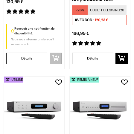
130,99 €
puissance
-28%
CODE:
FULLSWING28
AVEC BON :
120,23 €
Recevoir une notification de
166,99 €
disponibilité.
Nous vous informerons lorsqu’il
sera en stock.
Détails
Détails
UTILISÉ
REMIS À NEUF