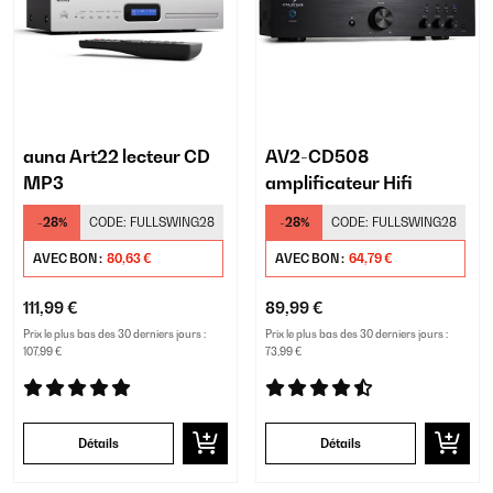
auna Art22 lecteur CD
AV2-CD508
MP3
amplificateur Hifi
-28%
CODE:
FULLSWING28
-28%
CODE:
FULLSWING28
AVEC BON :
80,63 €
AVEC BON :
64,79 €
111,99 €
89,99 €
Prix le plus bas des 30 derniers jours :
Prix le plus bas des 30 derniers jours :
107,99 €
73,99 €
Détails
Détails