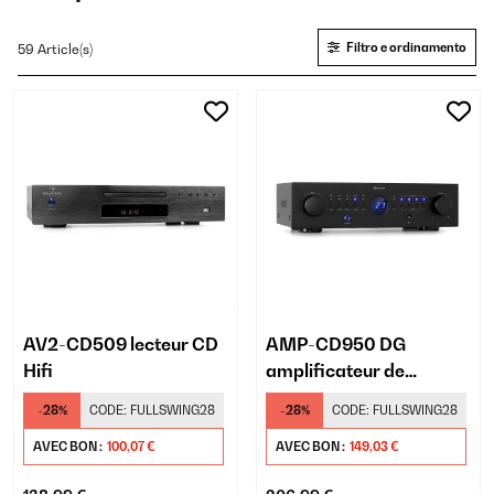
Filtro e ordinamento
59 Article(s)
AV2-CD509 lecteur CD
AMP-CD950 DG
Hifi
amplificateur de
puissance
-28%
CODE:
FULLSWING28
-28%
CODE:
FULLSWING28
AVEC BON :
100,07 €
AVEC BON :
149,03 €