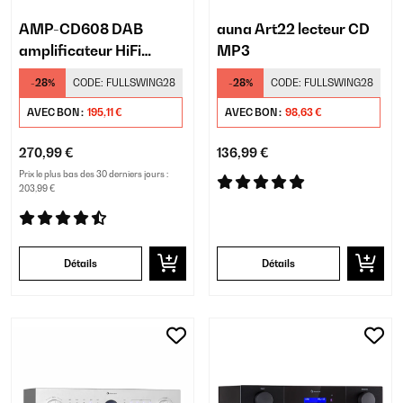
AMP-CD608 DAB
auna Art22 lecteur CD
amplificateur HiFi
MP3
stéréo
-28%
CODE:
FULLSWING28
-28%
CODE:
FULLSWING28
AVEC BON :
195,11 €
AVEC BON :
98,63 €
270,99 €
136,99 €
Prix le plus bas des 30 derniers jours :
203,99 €
Détails
Détails