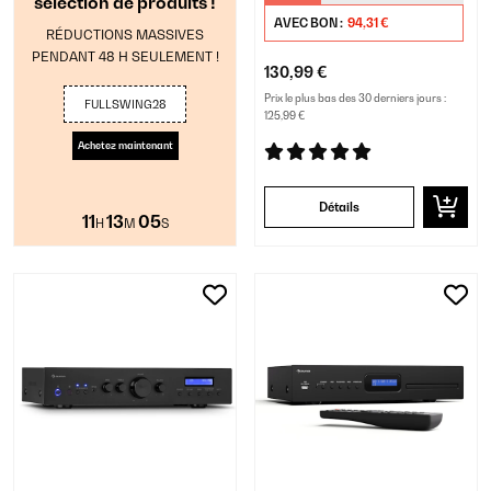
sélection de produits !
AVEC BON :
94,31 €
RÉDUCTIONS MASSIVES
PENDANT 48 H SEULEMENT !
130,99 €
Prix le plus bas des 30 derniers jours :
FULLSWING28
125,99 €
Achetez maintenant
Détails
11
13
04
H
M
S