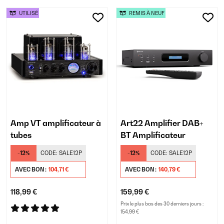
UTILISÉ
REMIS À NEUF
Amp VT amplificateur à
Art22 Amplifier DAB+
tubes
BT Amplificateur
-12%
CODE:
SALE12P
-12%
CODE:
SALE12P
AVEC BON :
104,71 €
AVEC BON :
140,79 €
118,99 €
159,99 €
Prix le plus bas des 30 derniers jours :
154,99 €