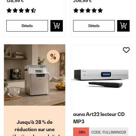
138,99 €
206,99 €
Détails
Détails
auna Art22 lecteur CD
MP3
Jusqu’à 28 % de
réduction sur une
-28%
CODE:
FULLSWING28