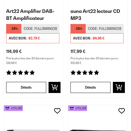
Art22 Amplifier DAB+
auna Art22 lecteur CD
BT Amplificateur
MP3
-28%
CODE:
FULLSWING28
-28%
CODE:
FULLSWING28
AVEC BON :
82,79 €
AVEC BON :
84,95 €
114,99 €
117,99 €
Prix le plus bas des 30 derniers jours :
Prix le plus bas des 30 derniers jours :
139,99 €
100,99 €
Détails
Détails
UTILISÉ
UTILISÉ