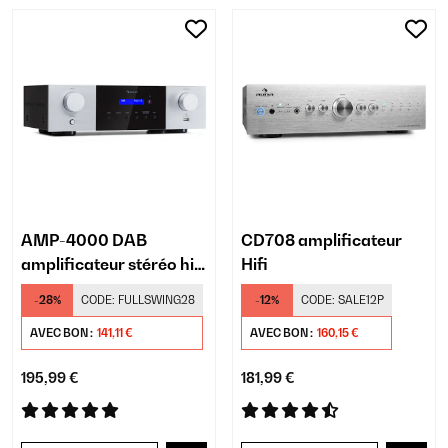
AMP-4000 DAB
CD708 amplificateur
amplificateur stéréo hi-
Hifi
fi
-28%
CODE:
FULLSWING28
-12%
CODE:
SALE12P
AVEC BON :
141,11 €
AVEC BON :
160,15 €
195,99 €
181,99 €