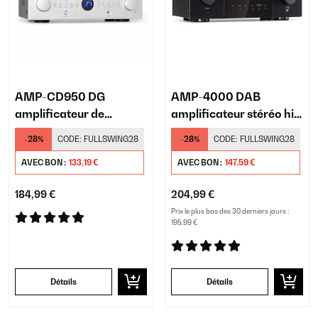
AMP-CD950 DG
AMP-4000 DAB
amplificateur de
amplificateur stéréo hi-
puissance
fi
-28%
CODE:
FULLSWING28
-28%
CODE:
FULLSWING28
AVEC BON :
133,19 €
AVEC BON :
147,59 €
184,99 €
204,99 €
Prix le plus bas des 30 derniers jours :
195,99 €
Détails
Détails