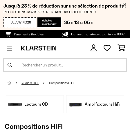
Jusqu’à 28 % de réduction sur une sélection de produits !
RÉDUCTIONS MASSIVES PENDANT 48 H SEULEMENT !
Achetez
35
13
04
FULLSWING28
H
M
S
maintenant
Paiements flexibles
Livraison gratuite à partir de 100€*
Audio & HiFi
Compositions HiFi
Lecteurs CD
Amplificateurs HiFi
Compositions HiFi