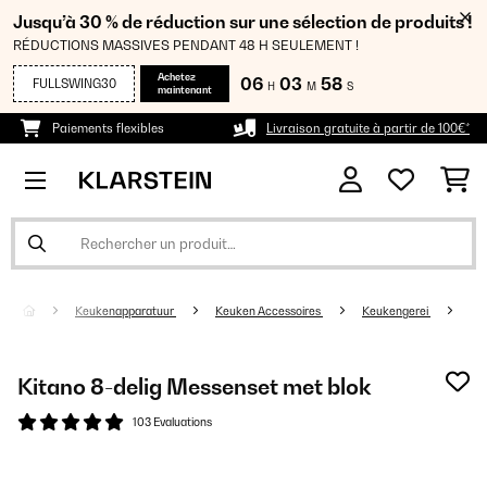
Jusqu’à 30 % de réduction sur une sélection de produits !
RÉDUCTIONS MASSIVES PENDANT 48 H SEULEMENT !
Achetez
06
03
57
FULLSWING30
H
M
S
maintenant
Paiements flexibles
Livraison gratuite à partir de 100€*
Keukenapparatuur
Keuken Accessoires
Keukengerei
Kitano 8-delig Messenset met blok
103 Evaluations