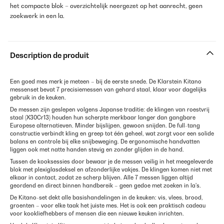
het compacte blok – overzichtelijk neergezet op het aanrecht, geen
zoekwerk in een la.
Description de produit
Een goed mes merk je meteen – bij de eerste snede. De Klarstein Kitano
messenset bevat 7 precisiemessen van gehard staal, klaar voor dagelijks
gebruik in de keuken.
De messen zijn geslepen volgens Japanse traditie: de klingen van roestvrij
staal (X30Cr13) houden hun scherpte merkbaar langer dan gangbare
Europese alternatieven. Minder bijslijpen, gewoon snijden. De full-tang
constructie verbindt kling en greep tot één geheel, wat zorgt voor een solide
balans en controle bij elke snijbeweging. De ergonomische handvatten
liggen ook met natte handen stevig en zonder glijden in de hand.
Tussen de kooksessies door bewaar je de messen veilig in het meegeleverde
blok met plexiglasdeksel en afzonderlijke vakjes. De klingen komen niet met
elkaar in contact, zodat ze scherp blijven. Alle 7 messen liggen altijd
geordend en direct binnen handbereik – geen gedoe met zoeken in la's.
De Kitano-set dekt alle basishandelingen in de keuken: vis, vlees, brood,
groenten – voor elke taak het juiste mes. Het is ook een praktisch cadeau
voor kookliefhebbers of mensen die een nieuwe keuken inrichten.