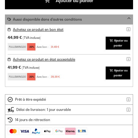
Ajouter au panier
Aussi disponible dans d'autres conditions
Achetez ce produit en bon état
44,99 €
(TVA incluse)
Ajouter au
panier
FULLSWING30
-30%
Avec bon :
31,49 €
Achetez ce produit en état acceptable
41,99 €
(TVA incluse)
Ajouter au
panier
FULLSWING30
-30%
Avec bon :
29,39 €
Prêt à être expédié
Délai de livraison: 1 jour ouvrable
14 jours de rétraction