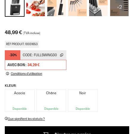
+2
48,99 €
(TVA incluse)
RÉF PRODUIT: 10031653
-30%
CODE:
FULLSWING30
AVEC BON :
34,29 €
Conditions d'utilisation
KLEUR:
Acacia
Chêne
Noir
Disponible
Disponible
Disponible
Que signifient les statuts ?