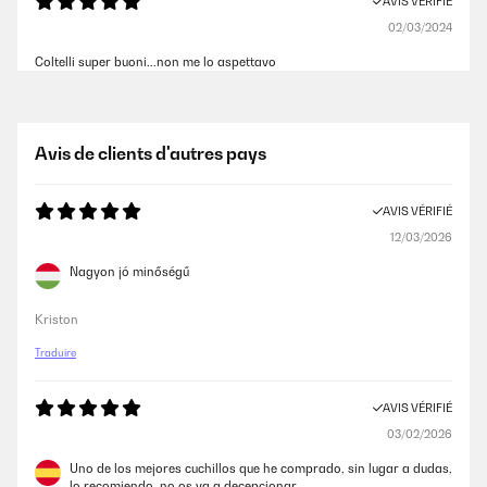
AVIS VÉRIFIÉ
02/03/2024
Coltelli super buoni...non me lo aspettavo
Utente Amazon
Avis de clients d'autres pays
AVIS VÉRIFIÉ
03/09/2023
AVIS VÉRIFIÉ
Molto belli di estetica e funzionali
12/03/2026
Utente Amazon
Nagyon jó minőségű
AVIS VÉRIFIÉ
Kriston
09/05/2023
Traduire
Ho comprato questi coltelli per fare un regalo a mio fratello ed è
rimasto molto contento sia per la bellezza estetica che come tagliano!
AVIS VÉRIFIÉ
Utente Amazon
03/02/2026
Uno de los mejores cuchillos que he comprado, sin lugar a dudas,
lo recomiendo, no os va a decepcionar.