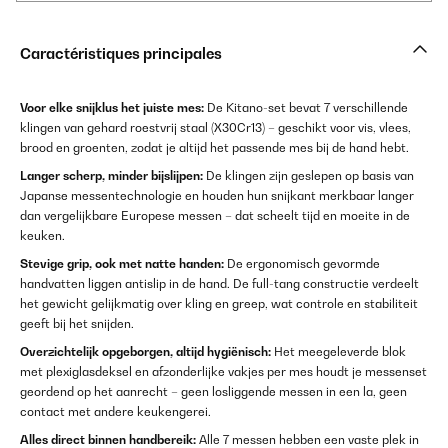
Caractéristiques principales
Voor elke snijklus het juiste mes:
De Kitano-set bevat 7 verschillende
klingen van gehard roestvrij staal (X30Cr13) – geschikt voor vis, vlees,
brood en groenten, zodat je altijd het passende mes bij de hand hebt.
Langer scherp, minder bijslijpen:
De klingen zijn geslepen op basis van
Japanse messentechnologie en houden hun snijkant merkbaar langer
dan vergelijkbare Europese messen – dat scheelt tijd en moeite in de
keuken.
Stevige grip, ook met natte handen:
De ergonomisch gevormde
handvatten liggen antislip in de hand. De full-tang constructie verdeelt
het gewicht gelijkmatig over kling en greep, wat controle en stabiliteit
geeft bij het snijden.
Overzichtelijk opgeborgen, altijd hygiënisch:
Het meegeleverde blok
met plexiglasdeksel en afzonderlijke vakjes per mes houdt je messenset
geordend op het aanrecht – geen losliggende messen in een la, geen
contact met andere keukengerei.
Alles direct binnen handbereik:
Alle 7 messen hebben een vaste plek in