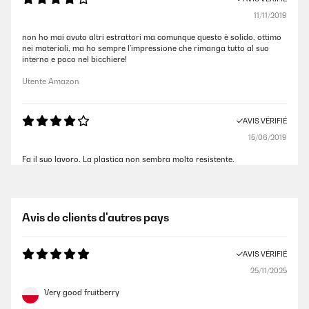
11/11/2019
non ho mai avuto altri estrattori ma comunque questo è solido, ottimo
nei materiali, ma ho sempre l'impressione che rimanga tutto al suo
interno e poco nel bicchiere!
Utente Amazon
AVIS VÉRIFIÉ
15/06/2019
Fa il suo lavoro. La plastica non sembra molto resistente.
Utente Amazon
Avis de clients d'autres pays
AVIS VÉRIFIÉ
02/04/2019
AVIS VÉRIFIÉ
Ho acquistato questo prodotto perché mi serviva uno spremiagrumi
per succo d’arancia. In realtà funzione come una vera centrifuga ed
25/11/2025
estrattore di succhi, utilissimo per delle bevande fresche e soprattutto
salutari. È facilissimo da montare, ad ogni modo il manuale di
Very good fruitberry
istruzioni ha anche la lingua italiana quindi è tutto più semplice. I tempi