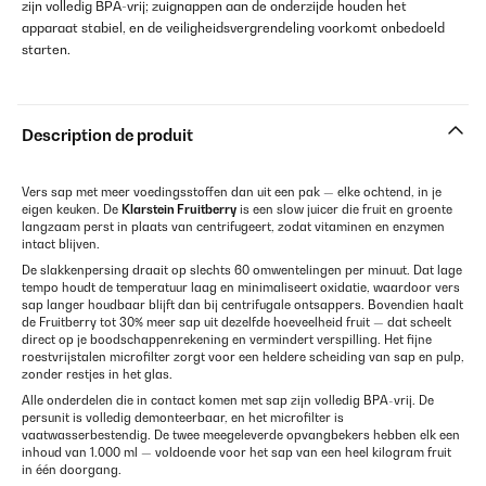
zijn volledig BPA-vrij; zuignappen aan de onderzijde houden het
apparaat stabiel, en de veiligheidsvergrendeling voorkomt onbedoeld
starten.
Description de produit
Vers sap met meer voedingsstoffen dan uit een pak — elke ochtend, in je
eigen keuken. De
Klarstein Fruitberry
is een slow juicer die fruit en groente
langzaam perst in plaats van centrifugeert, zodat vitaminen en enzymen
intact blijven.
De slakkenpersing draait op slechts 60 omwentelingen per minuut. Dat lage
tempo houdt de temperatuur laag en minimaliseert oxidatie, waardoor vers
sap langer houdbaar blijft dan bij centrifugale ontsappers. Bovendien haalt
de Fruitberry tot 30% meer sap uit dezelfde hoeveelheid fruit — dat scheelt
direct op je boodschappenrekening en vermindert verspilling. Het fijne
roestvrijstalen microfilter zorgt voor een heldere scheiding van sap en pulp,
zonder restjes in het glas.
Alle onderdelen die in contact komen met sap zijn volledig BPA-vrij. De
persunit is volledig demonteerbaar, en het microfilter is
vaatwasserbestendig. De twee meegeleverde opvangbekers hebben elk een
inhoud van 1.000 ml — voldoende voor het sap van een heel kilogram fruit
in één doorgang.