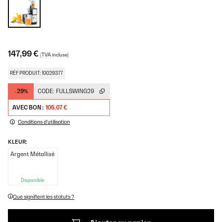
147,99 €
(TVA incluse)
RÉF PRODUIT: 10029377
-29%
CODE:
FULLSWING29
AVEC BON :
105,07 €
Conditions d'utilisation
KLEUR:
Argent Métallisé
Disponible
Que signifient les statuts ?