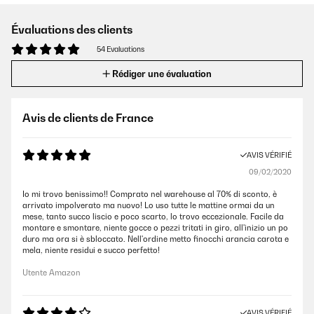
Évaluations des clients
54 Evaluations
Rédiger une évaluation
Avis de clients de France
AVIS VÉRIFIÉ
09/02/2020
Io mi trovo benissimo!! Comprato nel warehouse al 70% di sconto, è
arrivato impolverato ma nuovo! Lo uso tutte le mattine ormai da un
mese, tanto succo liscio e poco scarto, lo trovo eccezionale. Facile da
montare e smontare, niente gocce o pezzi tritati in giro, all'inizio un po
duro ma ora si è sbloccato. Nell'ordine metto finocchi arancia carota e
mela, niente residui e succo perfetto!
Utente Amazon
AVIS VÉRIFIÉ