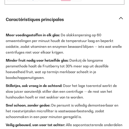
Caractéristiques principales
Meer voedingsstoffen in elk glas:
De slakkenpersing op 60
omwentelingen per minuut houdt de temperatuur laag en beperkt
oxidatie, zodat vitaminen en enzymen bewaard blijven — iets wat snelle
centrifuges niet voor elkaar krijgen.
Minder fruit nodig voor hetzelfde glas:
Dankzij de langzame
persmethode haalt de Fruitberry tot 30% meer sap uit dezelfde
hoeveelheid fruit, wat op termijn merkbaar scheelt in je
boodschappenuitgaven.
Stilletjes, ook vroeg in de ochtend:
Door het lage toerental werkt de
slow juicer aanzienlijk stiller dan een centrifuge — de rest van het
huishouden hoeft er niet wakker van te worden.
Snel schoon, zonder gedoe:
De persunit is volledig demonteerbaar en
het roestvrijstalen microfilter is vaatwasserbestendig, zodat
schoonmaken in een paar minuten geregeld is.
Veilig gebouwd, van voor tot achter:
Alle sapcontacterende onderdelen