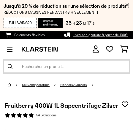
Jusqu’à 29 % de réduction sur une sélection de produits !
RÉDUCTIONS MASSIVES PENDANT 48 H SEULEMENT !
Achetez
35
23
16
FULLSWING29
H
M
S
maintenant
Paiements flexibles
Livraison gratuite à partir de 100€*
Keukenapparatuur
Blenders & Juicers
Fruitberry 400W 1L Sapcentrifuge Zilver
54 Evaluations