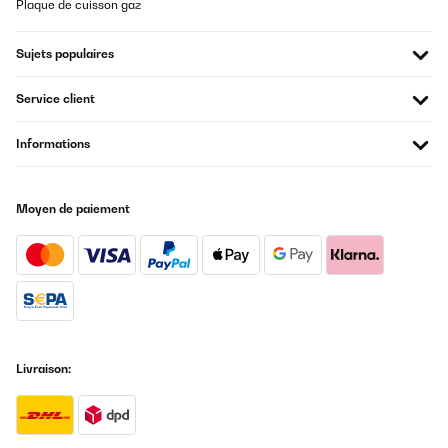
Plaque de cuisson gaz
Il mio primo estrattore e devo dire ne sono rimasto soddisfatissimo. Da
due giorni a questa parte, lo sto utilizzando con grandissimo piacere.
AVIS VÉRIFIÉ
Si può estrarre di tutto. I materiali di costruzione sono buoni, è
Sujets populaires
07/12/2019
semplice da montare ed utilizzare. Per lavarlo bisogna impegnarsi un
po' di più ... ma nulla di particolare. Consigliato !!
Very nice juice machine .I like it a lot because the fruit tastes fresh
Service client
Utente Amazon
Amazon-Benutzer
Informations
Traduire
AVIS VÉRIFIÉ
28/12/2017
Moyen de paiement
AVIS VÉRIFIÉ
Ad un prezzo non eccessivo quanto altri, fa tutto quello che si richiede
e bene. Invio velocissimo e confezione all'altezza
26/08/2019
Utente Amazon
Excellent appareil, fonctionne très bien. Entretien pas trop
difficile. Très efficace pour extraire les jus.
Utilisateur d'Amazon
AVIS VÉRIFIÉ
Traduire
17/11/2017
Livraison:
Ottimo prodotto, consegnato molti giorni prima della data prevista.
Funzionamento perfetto: potenza del motore adeguata, montaggio e
AVIS VÉRIFIÉ
smontaggio semplicissimi, pulizia veloce dei componenti con il risultato
09/08/2019
di ottimi succhi. E' sufficiente attenersi alle istruzioni contenute nel