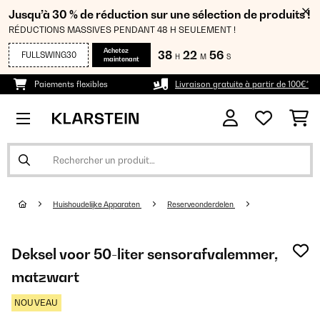
Jusqu’à 30 % de réduction sur une sélection de produits !
RÉDUCTIONS MASSIVES PENDANT 48 H SEULEMENT !
Achetez
38
22
55
FULLSWING30
H
M
S
maintenant
Paiements flexibles
Livraison gratuite à partir de 100€*
Huishoudelijke Apparaten
Reserveonderdelen
Deksel voor 50-liter sensorafvalemmer,
matzwart
NOUVEAU