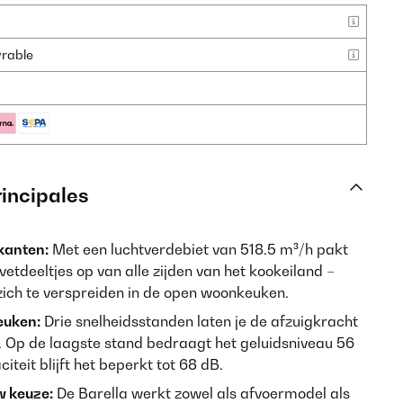
uvrable
rincipales
 kanten:
Met een luchtverdebiet van 518.5 m³/h pakt
tdeeltjes op van alle zijden van het kookeiland –
zich te verspreiden in de open woonkeuken.
euken:
Drie snelheidsstanden laten je de afzuigkracht
 Op de laagste stand bedraagt het geluidsniveau 56
teit blijft het beperkt tot 68 dB.
w keuze:
De Barella werkt zowel als afvoermodel als