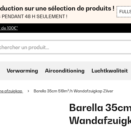
duction sur une sélection de produits !
FULL
 PENDANT 48 H SEULEMENT !
r de 100€*
Verwarming
Airconditioning
Luchtkwaliteit
ne afzuigkap
Barella 35cm 519m³/h Wandafzuigkap Zilver
Barella 35c
Wandafzuigk