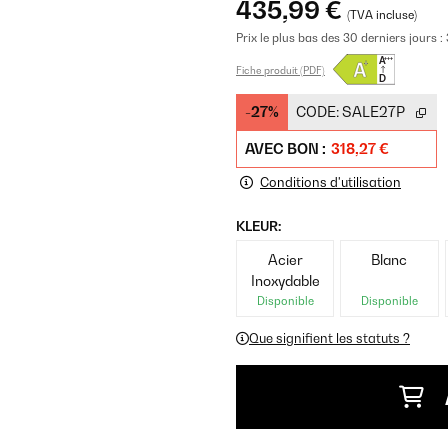
435,99 €
(TVA incluse)
Prix le plus bas des 30 derniers jours :
Fiche produit (PDF)
-27%
CODE:
SALE27P
AVEC BON :
318,27 €
Conditions d'utilisation
KLEUR:
Acier
Blanc
Inoxydable
Disponible
Disponible
Que signifient les statuts ?