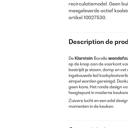
recirculatiemodel. Geen bui
meegeleverde actief koolsto
artikel 10027530.
Description de prod
De
Klarstein
Barella
wandafzu
op de knop aan de voorkant van
bestrijdt je stoom, damp en ve
ingebouwde led kookplaatverlich
simpel worden gereinigd. Dankzi
geen kans. Het ronde design va
hoogtepunt in moderne keukens
Zuivere lucht en een edel desig
momenten in de keuken.