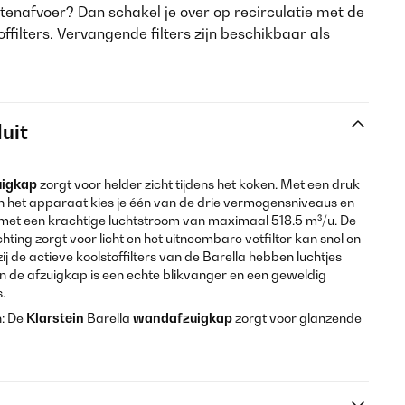
tenafvoer? Dan schakel je over op recirculatie met de
ffilters. Vervangende filters zijn beschikbaar als
uit
igkap
zorgt voor helder zicht tijdens het koken. Met een druk
 het apparaat kies je één van de drie vermogensniveaus en
t met een krachtige luchtstroom van maximaal 518.5 m³/u. De
ting zorgt voor licht en het uitneembare vetfilter kan snel en
j de actieve koolstoffilters van de Barella hebben luchtjes
n de afzuigkap is een echte blikvanger en een geweldig
.
n: De
Klarstein
Barella
wandafzuigkap
zorgt voor glanzende