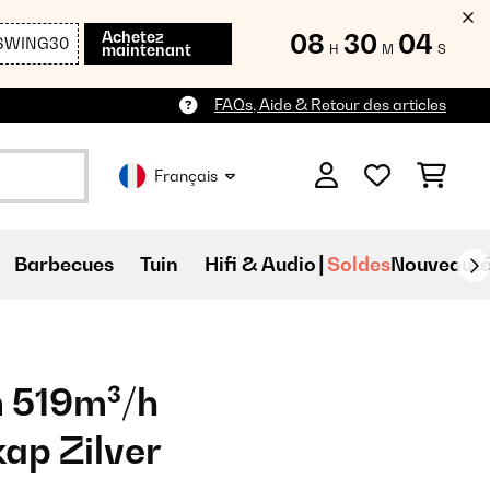
Achetez
08
30
02
SWING30
maintenant
H
M
S
FAQs, Aide & Retour des articles
Français
Barbecues
Tuin
Hifi & Audio
Soldes
Nouveauté
m 519m³/h
ap Zilver