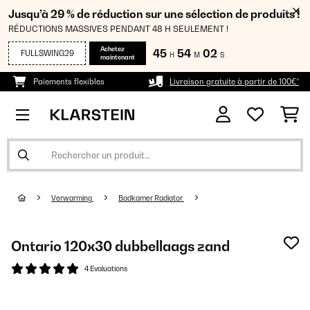
Jusqu’à 29 % de réduction sur une sélection de produits !
RÉDUCTIONS MASSIVES PENDANT 48 H SEULEMENT !
Achetez
45
54
01
FULLSWING29
H
M
S
maintenant
Paiements flexibles
Livraison gratuite à partir de 100€*
Verwarming
Badkamer Radiator
Ontario 120x30 dubbellaags zand
4 Evaluations