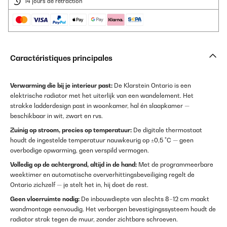
14 jours de rétraction
Caractéristiques principales
Verwarming die bij je interieur past:
De Klarstein Ontario is een
elektrische radiator met het uiterlijk van een wandelement. Het
strakke ladderdesign past in woonkamer, hal én slaapkamer —
beschikbaar in wit, zwart en rvs.
Zuinig op stroom, precies op temperatuur:
De digitale thermostaat
houdt de ingestelde temperatuur nauwkeurig op ±0,5 °C — geen
overbodige opwarming, geen verspild vermogen.
Volledig op de achtergrond, altijd in de hand:
Met de programmeerbare
weektimer en automatische oververhittingsbeveiliging regelt de
Ontario zichzelf — je stelt het in, hij doet de rest.
Geen vloerruimte nodig:
De inbouwdiepte van slechts 8–12 cm maakt
wandmontage eenvoudig. Het verborgen bevestigingssysteem houdt de
radiator strak tegen de muur, zonder zichtbare schroeven.