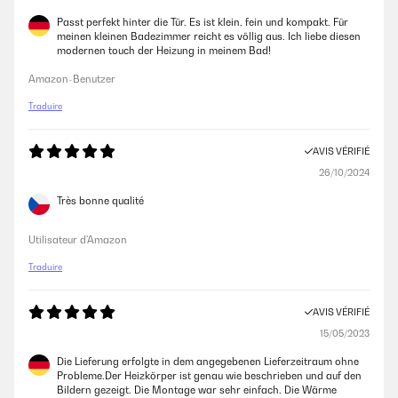
Passt perfekt hinter die Tür. Es ist klein, fein und kompakt. Für
meinen kleinen Badezimmer reicht es völlig aus. Ich liebe diesen
modernen touch der Heizung in meinem Bad!
Amazon-Benutzer
Traduire
AVIS VÉRIFIÉ
26/10/2024
Très bonne qualité
Utilisateur d'Amazon
Traduire
AVIS VÉRIFIÉ
15/05/2023
Die Lieferung erfolgte in dem angegebenen Lieferzeitraum ohne
Probleme.Der Heizkörper ist genau wie beschrieben und auf den
Bildern gezeigt. Die Montage war sehr einfach. Die Wärme