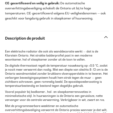
CE-gecertificeerd en veilig in gebruik:
De automatische
oververhittingsbeveiliging schakelt de Ontario uit bij te hoge
temperaturen. CE-gecertificeerd volgens EU-veiligheidsnormen — ook
geschikt voor langdurig gebruik in slaapkamer of huurwoning.
Description de produit
Een elektrische radiator die ook als wanddecoratie werkt — dat is de
Klarstein Ontario. Het strakke ladderprofiel past in een moderne
woonkamer, hal of slaapkamer zonder uit de toon te vallen.
De digitale thermostaat regelt de temperatuur nauwkeurig op ±0,5 °C, zodat
je nooit meer verwarmt dan nodig. Met een diepte van slechts 8–12 cm is de
Ontario wandmontabel zonder bruikbare vloeroppervlakte in te leveren. Het
verborgen bevestigingssysteem houdt hem strak tegen de muur — geen
zichtbare schroeven, geen rommelig beeld. De epoxidepoedercoating is
temperatuurbestendig en bestand tegen dagelijks gebruik.
Vooral populair bij badkamer-, hal- en slaapkamerrenovaties in
minimalistische stijl. In huurwoningen is de Ontario een geruisloze, nette
vervanger voor de centrale verwarming. Verkrijgbaar in wit, zwart en rvs.
Met de programmeerbare weektimer en automatische
oververhittingsbeveiliging verwarmt de Ontario precies wanneer je dat wilt,