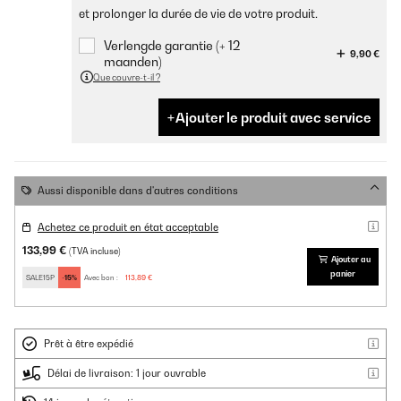
et prolonger la durée de vie de votre produit.
Verlengde garantie (+ 12
9,90 €
maanden)
Que couvre-t-il ?
Ajouter le produit avec service
Aussi disponible dans d'autres conditions
Achetez ce produit en état acceptable
133,99 €
(TVA incluse)
Ajouter au
panier
SALE15P
-15%
Avec bon :
113,89 €
Prêt à être expédié
Délai de livraison: 1 jour ouvrable