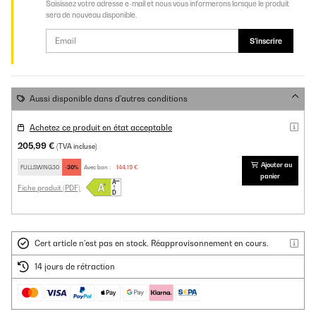
Saisissez votre adresse e-mail et nous vous informerons lorsque le produit
sera de nouveau disponible.
S'inscrire
Aussi disponible dans d'autres conditions
Achetez ce produit en état acceptable
205,99 €
(TVA incluse)
Ajouter au
FULLSWING30
-30%
Avec bon :
144,19 €
panier
Fiche produit (PDF)
Cert article n'est pas en stock. Réapprovisonnement en cours.
14 jours de rétraction