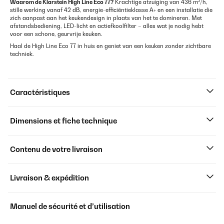
Waarom de
Klarstein
High Line Eco 77?
Krachtige afzuiging van 436 m³/h,
stille werking vanaf 42 dB, energie-efficiëntieklasse A+ en een installatie die
zich aanpast aan het keukendesign in plaats van het te domineren. Met
afstandsbediening, LED-licht en actiefkoolfilter – alles wat je nodig hebt
voor een schone, geurvrije keuken.
Haal de High Line Eco 77 in huis en geniet van een keuken zonder zichtbare
techniek.
Caractéristiques
Dimensions et fiche technique
Contenu de votre livraison
Livraison & expédition
Manuel de sécurité et d’utilisation