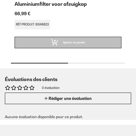
Aluminiumfilter voor afzuigkap
ac
66,99 €
48
RÉF PRODUIT: 10048633
RÉ
Ajouter au panier
Évaluations des clients
0 évaluation
Rédiger une évaluation
Aucune évaluation disponible pour ce produit.