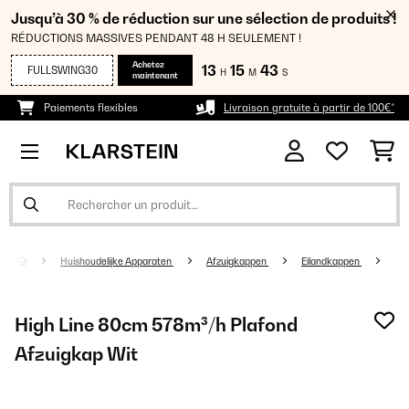
Jusqu’à 30 % de réduction sur une sélection de produits !
RÉDUCTIONS MASSIVES PENDANT 48 H SEULEMENT !
Achetez
13
15
42
FULLSWING30
H
M
S
maintenant
Paiements flexibles
Livraison gratuite à partir de 100€*
Huishoudelijke Apparaten
Afzuigkappen
Eilandkappen
High Line 80cm 578m³/h Plafond
Afzuigkap Wit