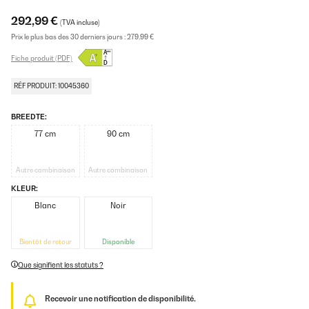
292,99 €
(TVA incluse)
Prix le plus bas des 30 derniers jours :
279,99 €
Fiche produit (PDF)
RÉF PRODUIT: 10045360
BREEDTE:
77 cm
90 cm
Autre combinaison
Autre combinaison
KLEUR:
Blanc
Noir
Bientôt de retour
Disponible
Que signifient les statuts ?
Recevoir une notification de disponibilité.