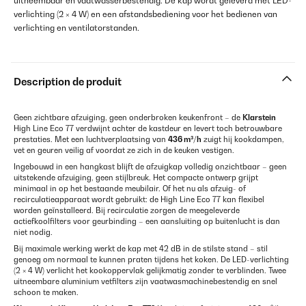
uitneembaar en vaatwasserbestendig. De kap wordt geleverd met LED-
verlichting (2 × 4 W) en een afstandsbediening voor het bedienen van
verlichting en ventilatorstanden.
Description de produit
Geen zichtbare afzuiging, geen onderbroken keukenfront – de
Klarstein
High Line Eco 77 verdwijnt achter de kastdeur en levert toch betrouwbare
prestaties. Met een luchtverplaatsing van
436 m³/h
zuigt hij kookdampen,
vet en geuren veilig af voordat ze zich in de keuken vestigen.
Ingebouwd in een hangkast blijft de afzuigkap volledig onzichtbaar – geen
uitstekende afzuiging, geen stijlbreuk. Het compacte ontwerp grijpt
minimaal in op het bestaande meubilair. Of het nu als afzuig- of
recirculatieapparaat wordt gebruikt: de High Line Eco 77 kan flexibel
worden geïnstalleerd. Bij recirculatie zorgen de meegeleverde
actiefkoolfilters voor geurbinding – een aansluiting op buitenlucht is dan
niet nodig.
Bij maximale werking werkt de kap met 42 dB in de stilste stand – stil
genoeg om normaal te kunnen praten tijdens het koken. De LED-verlichting
(2 × 4 W) verlicht het kookoppervlak gelijkmatig zonder te verblinden. Twee
uitneembare aluminium vetfilters zijn vaatwasmachinebestendig en snel
schoon te maken.