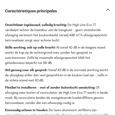
Caractéristiques principales
Onzichtbaar ingebouwd, volledig krachtig:
De High Line Eco 77
verdwijnt achter de kastdeur van de hangkast – geen uitstekende
afzuiging verstoort het keukenbeeld, terwijl 436 m³/h afzuigcapaciteit
betrouwbaar zorgt voor schone lucht.
Stille werking, ook op volle kracht:
Al vanaf 42 dB in de laagste stand
werkt de kap op de achtergrond mee zonder het gesprek te
overstemmen. Zelfs bij maximale afzuigcapaciteit blijft het
geluidsniveau beperkt tot 56 dB.
Stil genoeg voor elk gesprek:
Vanaf 42 dB in de normale werking werkt
de afzuigkap stiller dan veel gesprekken in de keuken luid zijn – zelfs in
de stilste stand met 42 dB.
Flexibel te installeren – met of zonder buitenlucht aansluiting:
Of
afzuiging naar buiten of recirculatie: de High Line Eco 77 werkt in beide
modi. Bij recirculatie binden de meegeleverde koolstoffilters geuren
betrouwbaar, zonder dat een afvoerpijp nodig is.
Eenvoudig schoon te houden:
De twee aluminium vetfilters zijn