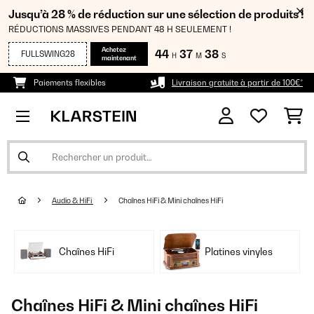
Jusqu’à 28 % de réduction sur une sélection de produits !
RÉDUCTIONS MASSIVES PENDANT 48 H SEULEMENT !
Achetez
44
37
37
FULLSWING28
H
M
S
maintenant
Paiements flexibles
Livraison gratuite à partir de 100€*
Audio & HiFi
Chaînes HiFi & Mini chaînes HiFi
Chaînes HiFi
Platines vinyles
Chaînes HiFi & Mini chaînes HiFi