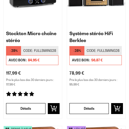
Stockton Micro chaîne
Système stéréo HiFi
stéréo
Berklee
-28%
CODE:
FULLSWING28
-28%
CODE:
FULLSWING28
AVEC BON :
84,95 €
AVEC BON :
56,87 €
117,99 €
78,99 €
Prix le plus bas des 30 derniers jours :
Prix le plus bas des 30 derniers jours :
117,99 €
95,99 €
Détails
Détails