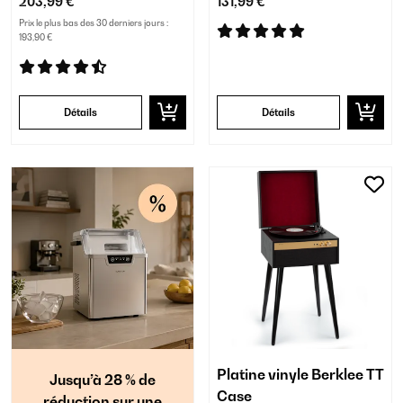
203,99 €
131,99 €
Prix le plus bas des 30 derniers jours :
193,90 €
Détails
Détails
Platine vinyle Berklee TT
Jusqu’à 28 % de
Case
réduction sur une