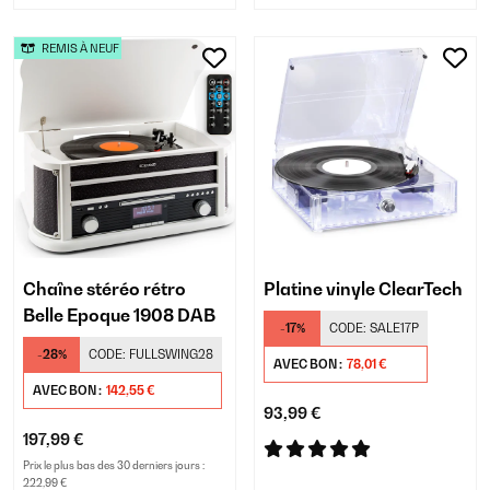
REMIS À NEUF
Chaîne stéréo rétro
Platine vinyle ClearTech
Belle Epoque 1908 DAB
-17%
CODE:
SALE17P
-28%
CODE:
FULLSWING28
AVEC BON :
78,01 €
AVEC BON :
142,55 €
93,99 €
197,99 €
Prix le plus bas des 30 derniers jours :
222,99 €