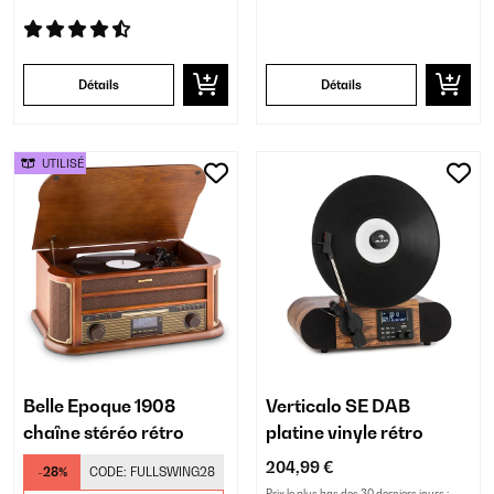
Détails
Détails
UTILISÉ
Belle Epoque 1908
Verticalo SE DAB
chaîne stéréo rétro
platine vinyle rétro
204,99 €
-28%
CODE:
FULLSWING28
Prix le plus bas des 30 derniers jours :