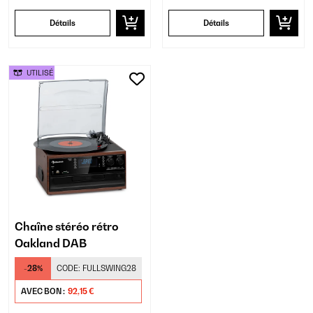
Détails
Détails
UTILISÉ
Chaîne stéréo rétro
Oakland DAB
-28%
CODE:
FULLSWING28
AVEC BON :
92,15 €