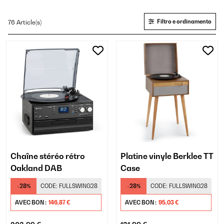
Filtro e ordinamento
76 Article(s)
Chaîne stéréo rétro
Platine vinyle Berklee TT
Oakland DAB
Case
-28%
CODE:
FULLSWING28
-28%
CODE:
FULLSWING28
AVEC BON :
146,87 €
AVEC BON :
95,03 €