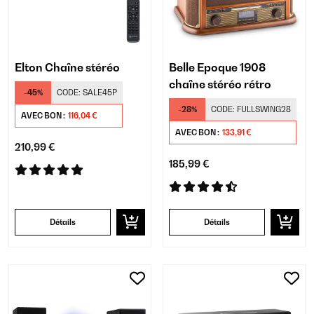
Elton Chaîne stéréo
Belle Epoque 1908
chaîne stéréo rétro
-45%
CODE:
SALE45P
-28%
CODE:
FULLSWING28
AVEC BON :
116,04 €
AVEC BON :
133,91 €
210,99 €
185,99 €
Détails
Détails