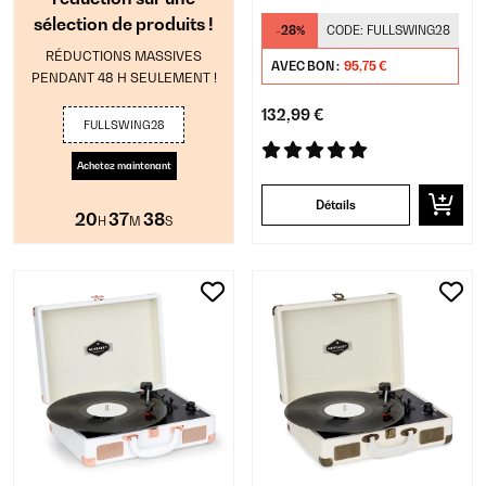
sélection de produits !
-28%
CODE:
FULLSWING28
RÉDUCTIONS MASSIVES
AVEC BON :
95,75 €
PENDANT 48 H SEULEMENT !
132,99 €
FULLSWING28
Achetez maintenant
Détails
20
37
37
H
M
S