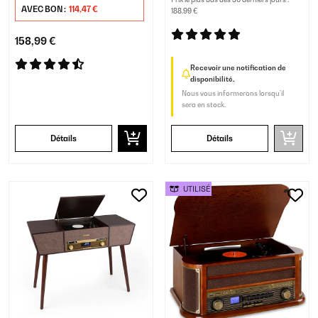
AVEC BON :
114,47 €
188,99 €
158,99 €
Recevoir une notification de
disponibilité.
Nous vous informerons lorsqu’il
sera en stock.
Détails
Détails
UTILISÉ