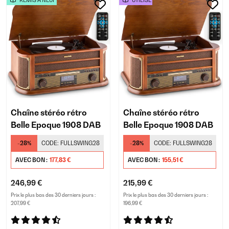
REMIS À NEUF
UTILISÉ
Chaîne stéréo rétro
Chaîne stéréo rétro
Belle Epoque 1908 DAB
Belle Epoque 1908 DAB
-28%
CODE:
FULLSWING28
-28%
CODE:
FULLSWING28
AVEC BON :
177,83 €
AVEC BON :
155,51 €
246,99 €
215,99 €
Prix le plus bas des 30 derniers jours :
Prix le plus bas des 30 derniers jours :
207,99 €
196,99 €