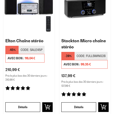
Elton Chaîne stéréo
Stockton Micro chaîne
stéréo
-45%
CODE:
SALE45P
-28%
CODE:
FULLSWING28
AVEC BON :
116,04 €
AVEC BON :
99,35 €
210,99 €
137,99 €
Prix le plus bas des 30 derniers jours :
210,99 €
Prix le plus bas des 30 derniers jours :
137,99 €
Détails
Détails