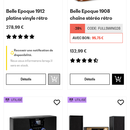
Belle Epoque 1912
Belle Epoque 1908
platine vinyle rétro
chaîne stéréo rétro
278,99 €
-28%
CODE:
FULLSWING28
AVEC BON :
95,75 €
Recevoir une notification de
132,99 €
disponibilité.
Nous vous informerons lorsqu’il
sera en stock.
Détails
Détails
UTILISÉ
UTILISÉ