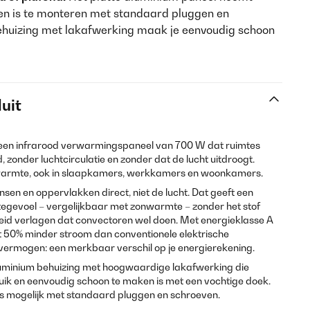
 en is te monteren met standaard pluggen en
ehuizing met lakafwerking maak je eenvoudig schoon
uit
s een infrarood verwarmingspaneel van 700 W dat ruimtes
 zonder luchtcirculatie en zonder dat de lucht uitdroogt.
 warmte, ook in slaapkamers, werkkamers en woonkamers.
en en oppervlakken direct, niet de lucht. Dat geeft een
gevoel – vergelijkbaar met zonwarmte – zonder het stof
eid verlagen dat convectoren wel doen. Met energieklasse A
t 50% minder stroom dan conventionele elektrische
vermogen: een merkbaar verschil op je energierekening.
luminium behuizing met hoogwaardige lakafwerking die
ruik en eenvoudig schoon te maken is met een vochtige doek.
s mogelijk met standaard pluggen en schroeven.