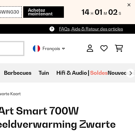
Achetez
14
01
00
SWING30
maintenant
H
M
S
FAQs, Aide & Retour des articles
Français
Barbecues
Tuin
Hifi & Audio
Soldes
Nouveauté
arte Kaart
Art Smart 700W
eldverwarming Zwarte