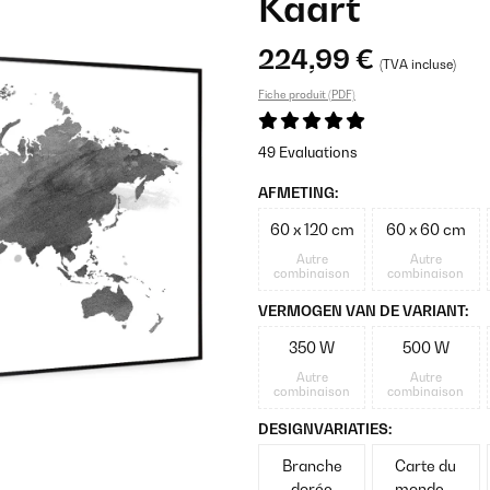
Kaart
224,99 €
(TVA incluse)
Fiche produit (PDF)
49 Evaluations
AFMETING:
60 x 120 cm
60 x 60 cm
Autre
Autre
combinaison
combinaison
VERMOGEN VAN DE VARIANT:
350 W
500 W
Autre
Autre
combinaison
combinaison
DESIGNVARIATIES:
Branche
Carte du
dorée
monde –