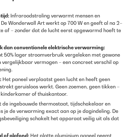
ijd:
Infraroodstraling verwarmt mensen en
 De Wonderwall Art werkt op 700 W en geeft al na 2–
 af – zonder dat de lucht eerst opgewarmd hoeft te
k dan conventionele elektrische verwarming:
tot 50% lager stroomverbruik vergeleken met gewone
 vergelijkbaar vermogen – een concreet verschil op
ening.
:
Het paneel verplaatst geen lucht en heeft geen
lstrekt geruisloos werkt. Geen zoemen, geen tikken –
 kinderkamer of thuiskantoor.
 de ingebouwde thermostaat, tijdschakelaar en
je de verwarming exact aan op je dagindeling. De
sbeveiliging schakelt het apparaat veilig uit als dat
 of plafond:
Het platte aluminium paneel neemt