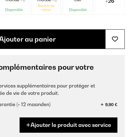
+26
Noir
Colorée
Bientôt de
Disponible
retour
Disponible
Ajouter au panier
omplémentaires pour votre
services supplémentaires pour protéger et
ée de vie de votre produit.
rantie (+ 12 maanden)
9,90 €
Ajouter le produit avec service