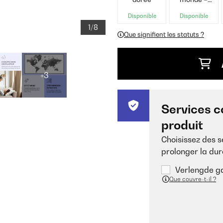
Gris
Disponible
Disponible
1/8
Que signifient les statuts ?
+3
Services c
produit
Choisissez des 
prolonger la dur
Verlengde ga
Que couvre-t-il ?