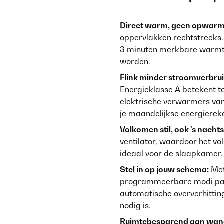
Direct warm, geen opwarmt
oppervlakken rechtstreeks.
3 minuten merkbare warmte
worden.
Flink minder stroomverbrui
Energieklasse A betekent 
elektrische verwarmers van
je maandelijkse energierek
Volkomen stil, ook 's nachts
ventilator, waardoor het vo
ideaal voor de slaapkamer,
Stel in op jouw schema:
Met
programmeerbare modi pas 
automatische oververhitting
nodig is.
Ruimtebesparend aan wand