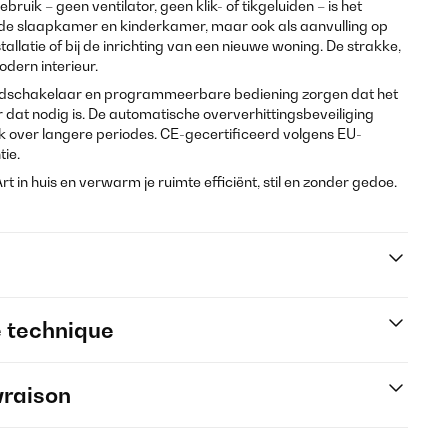
ebruik – geen ventilator, geen klik- of tikgeluiden – is het
r de slaapkamer en kinderkamer, maar ook als aanvulling op
latie of bij de inrichting van een nieuwe woning. De strakke,
odern interieur.
jdschakelaar en programmeerbare bediening zorgen dat het
dat nodig is. De automatische oververhittingsbeveiliging
 over langere periodes. CE-gecertificeerd volgens EU-
tie.
 in huis en verwarm je ruimte efficiënt, stil en zonder gedoe.
e technique
vraison