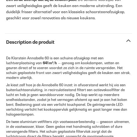
zwart veiligheidsglas geeft de keuken een moderne uitstraling. Een
duidelijk frisser alternatief voor een klassieke schoorsteenafzuigkap,
geschikt voor zowel renovaties als nieuwe keukens.
Description de produit
De Klarstein Annabelle 60 is een schuine afzuigkap met een
luchtverplaatsing van
641 m³/h
— genoeg om kookdampen, vetten en
geuren direct af te voeren voordat ze zich in de ruimte verspreiden. Het
schuin geplaatste front van zwart veiligheidsglas geeft de keuken een strak,
modern uiterlijk.
Je kiest zelf hoe je de Annabelle 60 inzet: in afvoerstand werkt hij via een
buitenluchtaansluiting, in recirculatiestand filtert een actievekoolfilter de
lucht en heb je geen wanddoorvoer nodig. De kap werkt op meerdere
snelheidsstanden, zodat je het vermogen afstemt op wat je aan het koken
bent. Bediening gaat via een verlicht touchpanel. De geïntegreerde LED-
verlichting verlicht het kookoppervlak gelijkmatig en gaat langer mee dan
halogeenlampen.
De twee aluminium vetfilters zijn vaatwasserbestendig — gewoon uitnemen,
in de vaatwasser, klaar. Geen gedoe met handmatig schrobben of dure
vervangende filters. Het schuin geplaatste filtervlak zorgt dat de
luchtstroom direct de filters bereikt, ongeacht de montagehoogte.