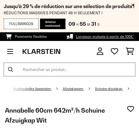
Jusqu’à 29 % de réduction sur une sélection de produits !
RÉDUCTIONS MASSIVES PENDANT 48 H SEULEMENT !
Achetez
09
55
30
FULLSWING29
H
M
S
maintenant
Paiements flexibles
Livraison gratuite à partir de 100€*
Huishoudelijke Apparaten
Afzuigkappen
Schuine afzuigkap
Annabelle 60cm 642m³/h Schuine
Afzuigkap Wit