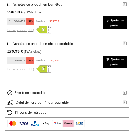
Achetez ce produit en bon état
286,99 €
(TVA incluse)
Ajouter au
FULLSWING29
-29%
Avec bon :
203,76 €
panier
Fiche produit (PDF)
Achetez ce produit en état acceptable
270,99 €
(TVA incluse)
Ajouter au
FULLSWING29
-29%
Avec bon :
192,40 €
panier
Fiche produit (PDF)
Prêt à être expédié
Délai de livraison: 1 jour ouvrable
14 jours de rétraction