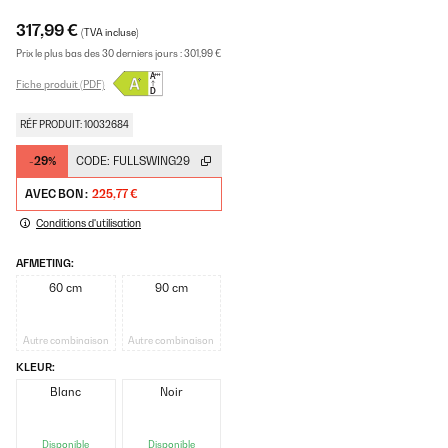
317,99 €
(TVA incluse)
Prix le plus bas des 30 derniers jours :
301,99 €
Fiche produit (PDF)
RÉF PRODUIT: 10032684
-29%
CODE:
FULLSWING29
AVEC BON :
225,77 €
Conditions d'utilisation
AFMETING:
60 cm
90 cm
Autre combinaison
Autre combinaison
KLEUR:
Blanc
Noir
Disponible
Disponible