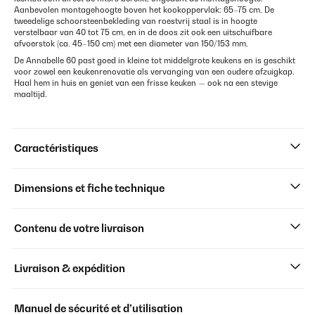
Aanbevolen montagehoogte boven het kookoppervlak: 65–75 cm. De
tweedelige schoorsteen­bekleding van roestvrij staal is in hoogte
verstelbaar van 40 tot 75 cm, en in de doos zit ook een uitschuifbare
afvoerstok (ca. 45–150 cm) met een diameter van 150/153 mm.
De Annabelle 60 past goed in kleine tot middelgrote keukens en is geschikt
voor zowel een keukenrenovatie als vervanging van een oudere afzuigkap.
Haal hem in huis en geniet van een frisse keuken — ook na een stevige
maaltijd.
Caractéristiques
Dimensions et fiche technique
Contenu de votre livraison
Livraison & expédition
Manuel de sécurité et d’utilisation