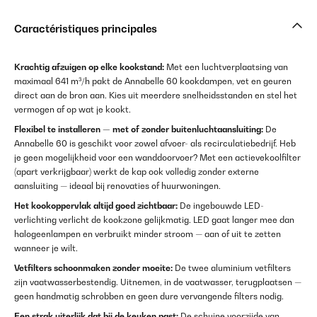
Caractéristiques principales
Krachtig afzuigen op elke kookstand:
Met een luchtverplaatsing van
maximaal 641 m³/h pakt de Annabelle 60 kookdampen, vet en geuren
direct aan de bron aan. Kies uit meerdere snelheidsstanden en stel het
vermogen af op wat je kookt.
Flexibel te installeren — met of zonder buitenluchtaansluiting:
De
Annabelle 60 is geschikt voor zowel afvoer- als recirculatiebedrijf. Heb
je geen mogelijkheid voor een wanddoorvoer? Met een actievekoolfilter
(apart verkrijgbaar) werkt de kap ook volledig zonder externe
aansluiting — ideaal bij renovaties of huurwoningen.
Het kookoppervlak altijd goed zichtbaar:
De ingebouwde LED-
verlichting verlicht de kookzone gelijkmatig. LED gaat langer mee dan
halogeenlampen en verbruikt minder stroom — aan of uit te zetten
wanneer je wilt.
Vetfilters schoonmaken zonder moeite:
De twee aluminium vetfilters
zijn vaatwasserbestendig. Uitnemen, in de vaatwasser, terugplaatsen —
geen handmatig schrobben en geen dure vervangende filters nodig.
Een strak uiterlijk dat bij de keuken past:
De schuine voorzijde van