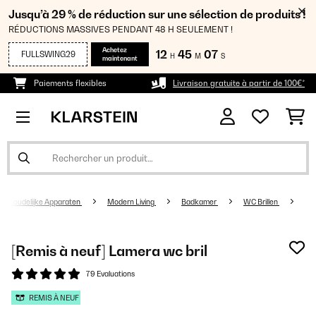
Jusqu’à 29 % de réduction sur une sélection de produits !
RÉDUCTIONS MASSIVES PENDANT 48 H SEULEMENT !
Achetez
12
45
07
FULLSWING29
H
M
S
maintenant
Paiements flexibles
Livraison gratuite à partir de 100€*
uishoudelijke Apparaten
Modern Living
Badkamer
WC Brillen
[Remis à neuf] Lamera wc bril
79 Evaluations
REMIS À NEUF