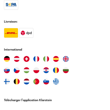
Gummi-Dübel funktionieren bei unserer Toilette aber nicht. Diese
zieht es beim ersten Schließen einfach wieder raus. Die
alternativen Schrauben sind relativ kurz, so dass sie nicht bei
allen Tiolettenschüsseln passen. Ich musste im Baumarkt längere
Schrauben kaufen. Dann lässt sich der Deckel aber einfach und
Livraison:
sicher befestigen.
Amazon-Benutzer
Traduire
International
AVIS VÉRIFIÉ
22/07/2025
Die Gummidübel sind besonders gut bei Vollkeramik, einfacher
Aufbau und später die Reinigung auch vom Feinsten.
Amazon-Benutzer
Traduire
AVIS VÉRIFIÉ
Télécharger l'application Klarstein
24/06/2025
Einfache, schnelle Montage. Sehr gute Qualität.