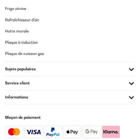
22/04/2023
Utilisateur d'Amazon
Frigo vitrine
A sostituire il coperchio originale Ideal standard dell stessa forma,
Traduire
Rafraîchisseur d'air
casca a pennello.. coperchio che scende lento se lo si manda giù,
ottimo! Arrivato anche prima del tempo il pacco.
Hotte murale
AVIS VÉRIFIÉ
Utente Amazon
09/08/2025
Plaque à induction
Bisher auf jedenfall 5 Sterne. Macht einen guten Eindruck von der
Plaque de cuisson gaz
AVIS VÉRIFIÉ
Qualität Aufbauanleitung könnte etwas besser sein, ist ansich
aber auch selbst erklärend (von daher keinen Punkt Abzug) Der
20/02/2023
kleine Aufsatz hat keine Absenkautomatik, da müssen sich die
Sujets populaires
abbastanza facile da montare, le figure delle istrzuioni potrebbero
Kids noch dran gewöhnen ansonsten knallt es ordentlich auf die
essere più grandi per maggiore chiarezza ma si capiscono. rispetto
größere Schüssel... Sitzt perfekt und wackelt nicht und der Aufbau
alla tavoletta originale, ha un ottimo rapporto qualità prezzo.
war einfach. Bisher knarzt auch die Absenkautomatik nicht
Service client
ovviamente da valutare nel tempo, considerato che è montata da una
(stand öfter in den Kommentaren)
settimana,
Amazon-Benutzer
Informations
Utente Amazon
Traduire
Moyen de paiement
AVIS VÉRIFIÉ
31/07/2025
Der Deckel an sich macht einen qualitativ guten Eindruck. Die