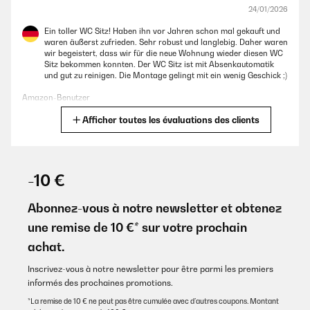
ad adattarsi ai fori sulla tavoletta). A questo punto conviene
24/01/2026
controllare la posizione dall' alto, per centrare bene la tavoletta col
WC, evitando che sporga troppo o sia troppo dentro. Trovata la giusta
Ein toller WC Sitz! Haben ihn vor Jahren schon mal gekauft und
posizione (nel farlo, le 2 cerniere ruoteranno intorno alle rispettive viti,
waren äußerst zufrieden. Sehr robust und langlebig. Daher waren
in modo pressoché simmetrico), conviene serarre le viti al 90%. Poi
wir begeistert, dass wir für die neue Wohnung wieder diesen WC
rimuovete la tavoletta (occorre premere il bottone centrale x lo
Sitz bekommen konnten. Der WC Sitz ist mit Absenkautomatik
sgancio), serrate al 100% e infilate i 2 copri cerniera cromati.
und gut zu reinigen. Die Montage gelingt mit ein wenig Geschick ;)
Riposizionate la tavoletta e avrete finito.Prodotto consigliato per
rapporto qualità/prezzo e per la flessibilità di montaggio (ovviamente
Amazon-Benutzer
dovete scegliere la geometria giusta che combaci col vostro wc).
Afficher toutes les évaluations des clients
Traduire
Utente Amazon
AVIS VÉRIFIÉ
AVIS VÉRIFIÉ
17/12/2025
-10 €
16/02/2024
très bon matériel va super bien sur les wc et bonne qualité
Abonnez-vous à notre newsletter et obtenez
Prodotto Ottimo. Montato su WC Flamiania. Facile da montare,
elegante e resistente.
Utilisateur d'Amazon
une remise de 10 €* sur votre prochain
Utente Amazon
achat.
Traduire
Inscrivez-vous à notre newsletter pour être parmi les premiers
AVIS VÉRIFIÉ
informés des prochaines promotions.
AVIS VÉRIFIÉ
15/12/2025
16/02/2024
*La remise de 10 € ne peut pas être cumulée avec d’autres coupons. Montant