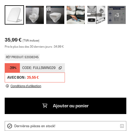
+3
35,99 €
(TVA incluse)
Prix le plus bas des 30 derniers jours :
34,99 €
RÉF PRODUIT: 52036245
-29%
CODE:
FULLSWING29
AVEC BON :
25,55 €
Conditions d'utilisation
Ajouter au panier
Dernières pièces en stock!