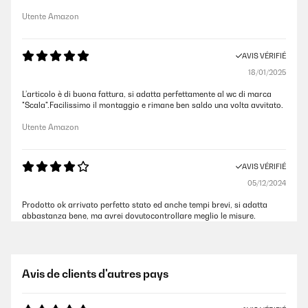
Utente Amazon
AVIS VÉRIFIÉ
18/01/2025
L’articolo è di buona fattura, si adatta perfettamente al wc di marca
"Scala".Facilissimo il montaggio e rimane ben saldo una volta avvitato.
Utente Amazon
AVIS VÉRIFIÉ
05/12/2024
Prodotto ok arrivato perfetto stato ed anche tempi brevi, si adatta
abbastanza bene, ma avrei dovutocontrollare meglio le misure.
Utente Amazon
Avis de clients d'autres pays
AVIS VÉRIFIÉ
05/12/2024