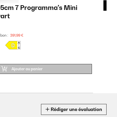
5cm 7 Programma's Mini
Am
art
Vaa
549
bon :
SALE
391,99 €
Fiche pr
RÉF P
Ajouter au panier
Rédiger une évaluation