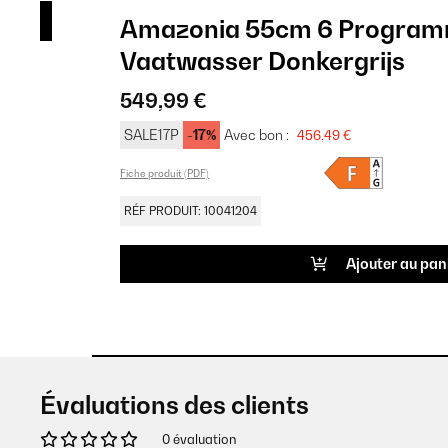
Amazonia 55cm 6 Programm
Vaatwasser​ Donkergrijs
549,99 €
SALE17P
-17%
Avec bon :
456,49 €
Fiche produit (PDF)
RÉF PRODUIT: 10041204
Ajouter au pan
Évaluations des clients
0 évaluation