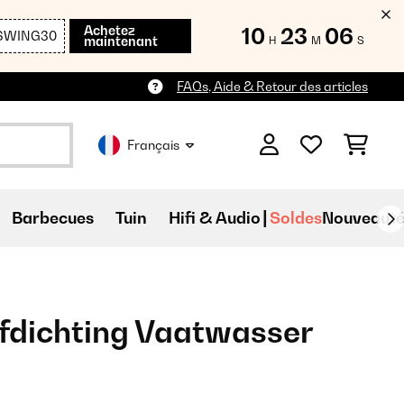
Achetez
10
23
05
SWING30
maintenant
H
M
S
FAQs, Aide & Retour des articles
Français
Barbecues
Tuin
Hifi & Audio
Soldes
Nouveauté
fdichting Vaatwasser