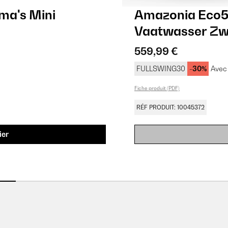
a's Mini
Amazonia Eco5
Vaatwasser​ Zw
559,99 €
FULLSWING30
-30%
Avec 
Fiche produit (PDF)
RÉF PRODUIT: 10045372
ier