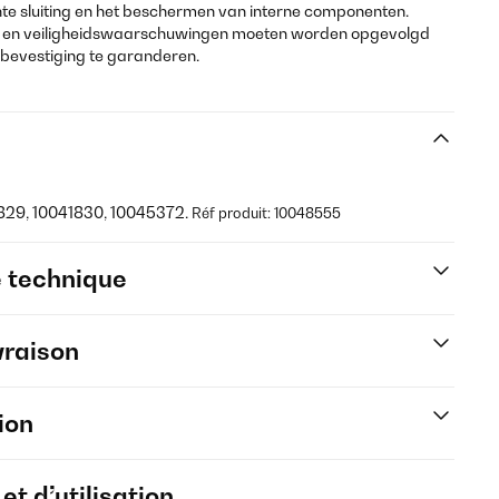
e sluiting en het beschermen van interne componenten.
ies en veiligheidswaarschuwingen moeten worden opgevolgd
ge bevestiging te garanderen.
1829, 10041830, 10045372.
Réf produit: 10048555
e technique
vraison
ion
t d’utilisation